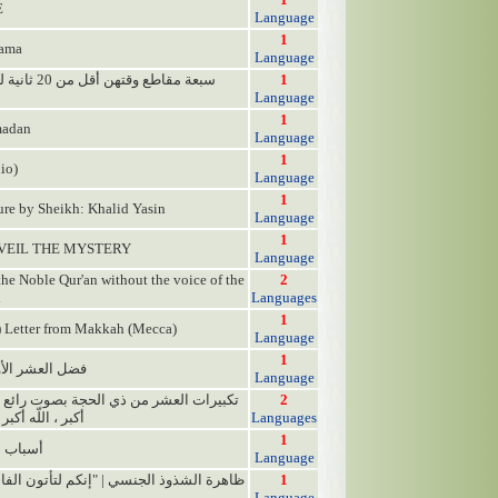
E
Language
1
Rama
Language
1
Language
1
madan
Language
1
io)
Language
1
ture by Sheikh: Khalid Yasin
Language
1
NVEIL THE MYSTERY
Language
 the Noble Qur'an without the voice of the
2
d
Languages
1
) Letter from Makkah (Mecca)
Language
1
فضل العشر الأو
Language
2
أكبر ، اللّه أكبر .
Languages
1
أسباب ضي
Language
1
Language