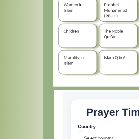
Women in
Prophet
Islam
Muhammad
(PBUH)
Children
The Noble
Qur'an
Morality in
Islam Q & A
Islam