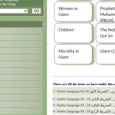
n the map.
Women in
Prophe
Islam
Muham
(PBUH)
Children
The No
Qur'an
Morality in
Islam Q
Islam
These are All the items we have under this 
1 - Arabic language 01-18 ول
2 - Arabic language 02 - 18
3 - Arabic language 03 - 1
4 - Arabic language 04 - 18