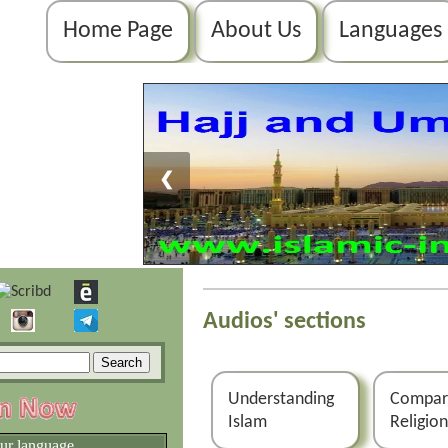
Home Page
About Us
Languages
❮
Audios' sections
Understanding
Compar
Islam
Religio
our language.