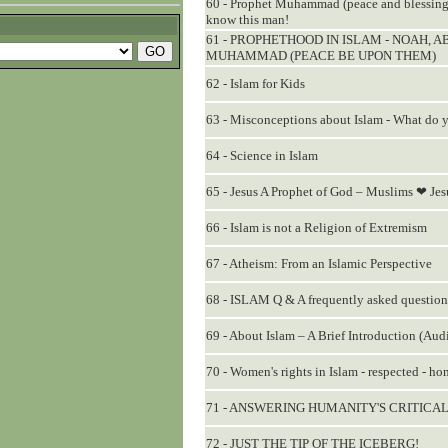
60 - Prophet Muhammad (peace and blessing
know this man!
61 - PROPHETHOOD IN ISLAM - NOAH, 
MUHAMMAD (PEACE BE UPON THEM)
62 - Islam for Kids
63 - Misconceptions about Islam - What do 
64 - Science in Islam
65 - Jesus A Prophet of God – Muslims ❤ Jes
66 - Islam is not a Religion of Extremism
67 - Atheism: From an Islamic Perspective
68 - ISLAM Q & A frequently asked questions
69 - About Islam – A Brief Introduction (Aud
70 - Women's rights in Islam - respected - ho
71 - ANSWERING HUMANITY'S CRITICAL
72 - JUST THE TIP OF THE ICEBERG!