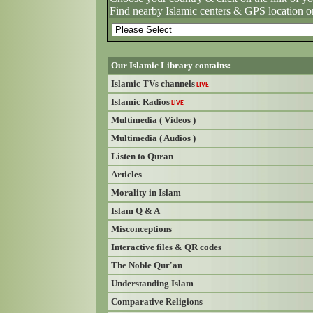
Find nearby Islamic centers & GPS location o
Our Islamic Library contains:
Islamic TVs channels
LIVE
Islamic Radios
LIVE
Multimedia ( Videos )
Multimedia ( Audios )
Listen to Quran
Articles
Morality in Islam
Islam Q & A
Misconceptions
Interactive files & QR codes
The Noble Qur'an
Understanding Islam
Comparative Religions