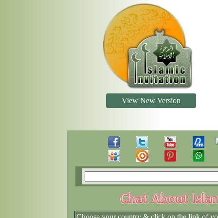
View New Version
Choose your country & click on the link of y