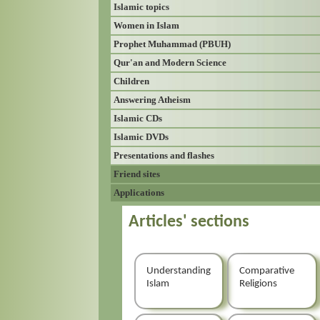
Islamic topics
Women in Islam
Prophet Muhammad (PBUH)
Qur'an and Modern Science
Children
Answering Atheism
Islamic CDs
Islamic DVDs
Presentations and flashes
Friend sites
Applications
Articles' sections
Understanding
Comparative
Islam
Religions