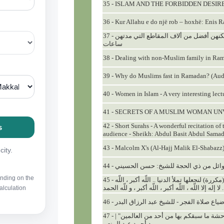
35 - ISLAM AND THE FORBIDDEN DESIR
36 - Kur Allahu e do një rob – hoxhë: Enis 
37 - سبعة مقاطع وقتهن أقل من 20 ثانية لكنهن أفضل من ألاف المقاطع التي مدتهن
ساعات
38 - Dealing with non-Muslim family in Ra
39 - Why do Muslims fast in Ramadan? (Aud
40 - Women in Islam - A very interesting lec
41 - SECRETS OF A MUSLIM WOMAN U
42 - Short Surahs - A wonderful recitation of
audience - Sheikh: Abdul Basit Abdul Sama
43 - Malcolm X's (Al-Hajj Malik El-Shabazz
44 - ائل من ذي الحجة للشيخ: حسن الحسيني
45 - تكبيرات العشر من ذي الحجة بصوت رائع (مكررة) لنجعلها تملأ الدنيا .. ‏اللّه أكبر ، اللّه
 لا إله إلا اللّه ، اللّه أكبر ، اللّه أكبر ، و للّه الحمد
46 - اع صلاة الفجر - للشيخ عبد الرزاق البدر
47 - ظاهرة الشذوذ الجنسي | "إنكم لتأتون الفاحشة ما سبقكم بها من أحد من العالمين" |
د أحمد عبد المنعم