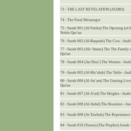
73 - THE LAST REVELATION (AUDIO)
74 - The Final Messenger
75 - Surah 001 (Al-Fatiha) The Opening (of th
Noble Qur‘an
76 - Surah 002 (Al-Baqarah) The Cow - Audio
77 - Surah 003 (Ali-‘Imran) The The Family o
Qur'an
78 - Surah 004 (An-Nisa’) The Women - Audio
79 - Surah 005 (Al-Ma’idah) The Table - Audi
80 - Surah 006 (Al-An’am) The Grazing Lives
Qur'an
81 - Surah 007 (Al-A’raf) The Heights - Audio
82 - Surah 008 (Al-Anfal) The Bounties - Aud
83 - Surah 009 (At-Tawbah) The Repentance -
84 - Surah 010 (Yunus) (The Prophet) Jonah -