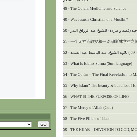
48 - The Quran, Medicine and Science
49 - Was Jesus a Christian or a Muslim?
50 -  (قصة وعبرة) - للشيخ عبد الرزاق البدر
51 - 一个无神论教授和一 名穆斯林学生
53 - What is Islam? Surma (Suri language)
54 - The Qur'an – The Final Revelation to 
55 - Why Islam? The beauty & benefits of Is
56 - WHAT IS THE PURPOSE OF LIFE?
57 - The Mercy of Allah (God)
58 - The Five Pillars of Islam.
59 - THE HIJAB – DEVOTION TO GOD, M