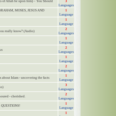
s of Allah be upon him) – You Should
3
Languages
ABRAHAM, MOSES, JESUS AND
1
Language
1
Language
2
you really know? (Audio)
Languages
1
Language
2
us
Languages
1
Language
2
Languages
1
 about Islam - uncovering the facts
Language
3
io)
Languages
2
noured - cherished.
Languages
1
 QUESTIONS!
Language
1