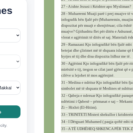
27 - A ishte Jezusi i Krishter apo Mysliman?
28 - Muharremi Muaji parë i prej muajve të v
infografik bën fjalë për (Muharremin, muajin
dispozitat për muajt e shenjtëruar; cila është 
muajve? Gjithashtu flet për ditën e Ashurasë,
vlerat e agjërimit të ditës së saj. Materiali ës
29 - Ramazani Kjo infografikë bën fjalë mbi 
betejat dhe çlirimet më të shquara islame që 
hyrjes së tij dhe disa dispozita lidhur me të.
30 - Agjërimi Kjo infografikë bën fjalë për riti
mirësitë e tij, tregon se cilat janë gjërat që e
cilëve u lejohet të mos agjërojnë.
31 - Medina e ndritur Kjo infografikë bën fj
simbolet më të shquara të Medines së ndritur
32 - Qabeja e nderuar Kjo infografikë paraqet
ndërtimi i Qabesë – përmasat e saj – Mekami 
Zi – Hixhri (El-Hitim).
33 - TRINITETI Misteri shekullor i krishteri
34 - I Dërguari Muhamed ( paqja qoftë mbi të 
35 - A TË UDHËHEQ SHKENCA PËR TEK Z