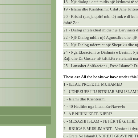
18 - Një dialog i qetë midis një kërkuesi të 
19 - Islami dhe Krishterimi: Cilat Janë Kriter
20 - Krishti (paqja qoftë mbi të) nuk e di ko
është Zot
21 - Dialog intelektual midis një Darvinisti 
22 - Një Dialog midis një Agnostiku dhe nj
23 - Një Dialog ndërmjet një Skeptiku dhe 
24 - Nga Ekuacioni te Dëshmia e Besimit Një
Raji dhe Dr. Gustav në kritikën e ateizmit ma
25 - Lansohet Aplikacioni „Ftesë Islame“: D
These are All the books we have under this
1 - JETA E PROFETIT MUHAMED
2 - UDHEZUES I ILUSTRUAR MBI ISLAM
3 - Islami dhe Krishterimi
4 - 40 Hadithe nga Imam En-Naveviu
5 - A E NJIHNI KËTË NJERI?
6 - MESAZHI ISLAM - FE PËR TË GJITHË
7 - RRUGA E MUSLIMANIT - Versioni i dyt
8 - Gratë Në IslamKUNDREJT GRAVE NË