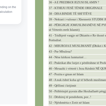
36 - A E PREDIKOI JEZUSI ISLAMIN ?
37 - KTHEJU FESË TËNDE ORIGJINALE
38 - DISA BINDJE TË SHI’ITËVE
39 - Nektari i vulosur i Xhennetit ST
40 - PËRGJIGJE JOMUSLIMANËVE NË PYE
së Vërtetës rreth Islamit)
41 - Tridhjetë vargje në Dhiatën e Re thonë s
Perëndisë.
42 - MBUROJA E MUSLIMANIT (Dhikri i Kur
43 - Pse Mbulesa?
44 - Nëse kërkon lumturinë…
45 - Praktikat dhe lutjet e përditshme të Profe
46 - Mesazhi i vërtetë i Jezu Krishtit NË
47 - Pozita e gruas në Islam
48 - A nuk është koha që të bëhesh musliman
49 - Qëllimi i krijimit
50 - Priftërinjtë pyesin dhe Hoxhallarët përg
51 - Dëshiroj të pendohem, por...!
52 - Njëshmëria e Zotit në Islam