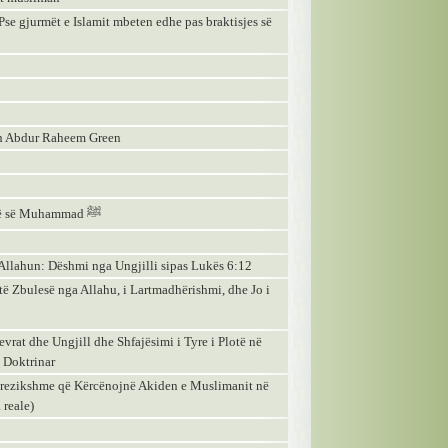
 Pse gjurmët e Islamit mbeten edhe pas braktisjes së
ejh Abdur Raheem Green
11 - Një përmbledhje e provave të profetësisë së Muhammad ﷺ
e Allahun: Dëshmi nga Ungjilli sipas Lukës 6:12
të Zbulesë nga Allahu, i Lartmadhërishmi, dhe Jo i
evrat dhe Ungjill dhe Shfajësimi i Tyre i Plotë në
 Doktrinar
 Rrezikshme që Kërcënojnë Akiden e Muslimanit në
reale)