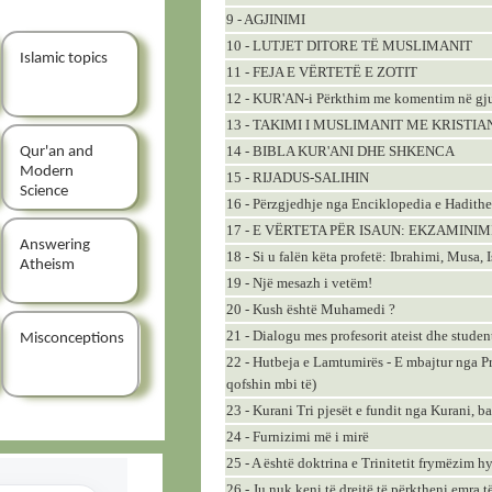
9 - AGJINIMI
10 - LUTJET DITORE TË MUSLIMANIT
Islamic topics
11 - FEJA E VËRTETË E ZOTIT
12 - KUR'AN-i Përkthim me komentim në gj
13 - TAKIMI I MUSLIMANIT ME KRISTIA
14 - BIBLA KUR'ANI DHE SHKENCA
Qur'an and
Modern
15 - RIJADUS-SALIHIN
Science
16 - Përzgjedhje nga Enciklopedia e Hadithe
17 - E VËRTETA PËR ISAUN: EKZAMINIM
Answering
18 - Si u falën këta profetë: Ibrahimi, Musa,
Atheism
19 - Një mesazh i vetëm!
20 - Kush është Muhamedi ?
21 - Dialogu mes profesorit ateist dhe stude
Misconceptions
22 - Hutbeja e Lamtumirës - E mbajtur nga P
qofshin mbi të)
23 - Kurani Tri pjesët e fundit nga Kurani, b
24 - Furnizimi më i mirë
25 - A është doktrina e Trinitetit frymëzim h
26 - Ju nuk keni të drejtë të përktheni emra t