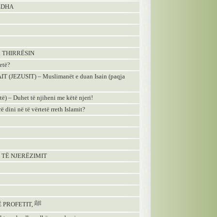
MËDHA
 THIRRËSIN
etë?
ISAIT (JEZUSIT) – Muslimanёt e duan Isain (paqja
 – Duhet tё njiheni me kёtё njeri!
i nё tё vёrtetё rreth Islamit?
E TË NJERËZIMIT
87 - MËNYRA E SHKURTUAR E FALJES SË PROFETIT, ﷺ