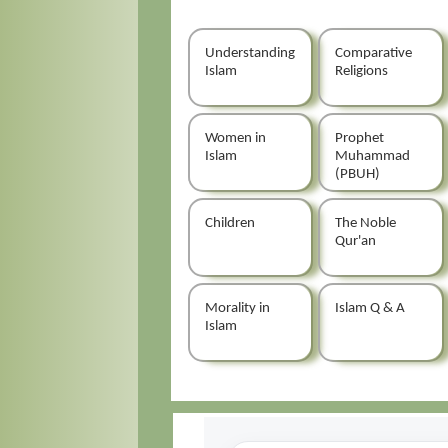
Understanding
Comparative
Islam
Religions
Women in
Prophet
Islam
Muhammad
(PBUH)
Children
The Noble
Qur'an
Morality in
Islam Q & A
Islam