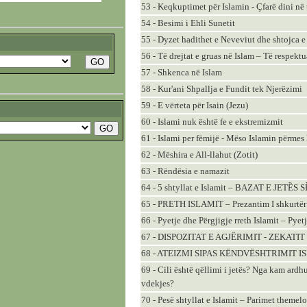
53 - Keqkuptimet për Islamin - Çfarë dini në 
54 - Besimi i Ehli Sunetit
55 - Dyzet hadithet e Neveviut dhe shtojca 
56 - Të drejtat e gruas në Islam – Të respekt
57 - Shkenca në Islam
58 - Kur'ani Shpallja e Fundit tek Njerëzimi
59 - E vërteta për Isain (Jezu)
60 - Islami nuk është fe e ekstremizmit
61 - Islami per fёmijё - Mёso Islamin pёrmes 
62 - Mёshira e All-llahut (Zotit)
63 - Rёndёsia e namazit
64 - 5 shtyllat e Islamit – BAZAT E JET
65 - PRETH ISLAMIT – Prezantim I shkurtёr 
66 - Pyetje dhe Përgjigje rreth Islamit – Pye
67 - DISPOZITAT E AGJËRIMIT - ZEKATIT
68 - ATEIZMI SIPAS KËNDVËSHTRIMIT 
69 - Cili është qëllimi i jetës? Nga kam ardh
vdekjes?
70 - Pesё shtyllat e Islamit – Parimet themelo