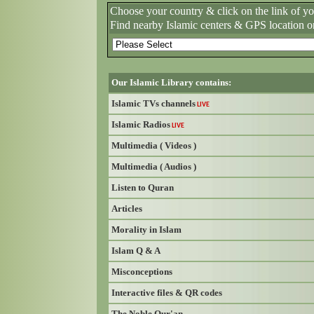
Choose your country & click on the link of y
Find nearby Islamic centers & GPS location o
Our Islamic Library contains:
Islamic TVs channels
LIVE
Islamic Radios
LIVE
Multimedia ( Videos )
Multimedia ( Audios )
Listen to Quran
Articles
Morality in Islam
Islam Q & A
Misconceptions
Interactive files & QR codes
The Noble Qur'an