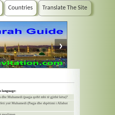
Countries
Translate The Site
❯
is language:
Isa dhe Muhamedi (paqja qoftë mbi të gjithë këta)?
ofeti ynë Muhamedi (Paqja dhe shpëtimi i Allahut
tit musliman