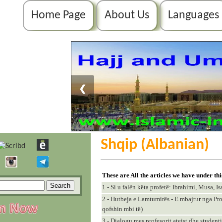
Home Page
About Us
Languages
❮
Shqip (Albanian)
These are All the articles we have under th
1 - Si u falën këta profetë: Ibrahimi, Musa, 
2 - Hutbeja e Lamtumirës - E mbajtur nga Pr
qofshin mbi të)
3 - Dialogu mes profesorit ateist dhe studen