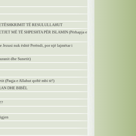
UDIM JETËSHKRIMIT TË RESULULLAHUT
TJET MË TË SHPESHTA PËR ISLAMIN (Përhapja e
e Jezusi nuk është Perëndi, por një lajmëtar i
anit dhe Sunetit)
tit (Paqja e Allahut qoftë mbi të!)
 QURAN DHE BIBËL
!?
jigjen