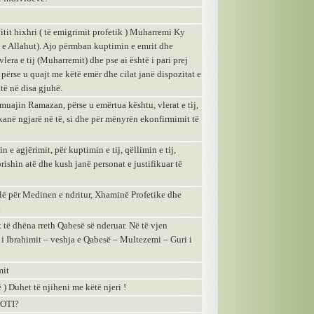
itit hixhri ( të emigrimit profetik ) Muharremi Ky
 e Allahut). Ajo përmban kuptimin e emrit dhe
vlera e tij (Muharremit) dhe pse ai është i pari prej
 përse u quajt me këtë emër dhe cilat janë dispozitat e
htë në disa gjuhë.
muajin Ramazan, përse u emërtua kështu, vlerat e tij,
kanë ngjarë në të, si dhe për mënyrën ekonfirmimit të
n e agjërimit, për kuptimin e tij, qëllimin e tij,
 prishin atë dhe kush janë personat e justifikuar të
alë për Medinen e ndritur, Xhaminë Profetike dhe
.
 të dhëna rreth Qabesë së nderuar. Në të vjen
i Ibrahimit – veshja e Qabesë – Multezemi – Guri i
mit
) Duhet të njiheni me këtë njeri !
OTI?