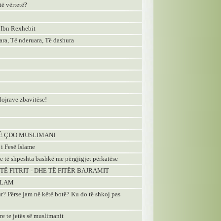
të vërtetë?
e Ibn Rexhebit
uara, Të nderuara, Të dashura
lojrave zbavitёse!
ȄS SȄ ÇDO MUSLIMANI
i Fesё Islame
tje të shpeshta bashkë me përgjigjet përkatëse
 TË FITRIT - DHE TË FITËR BAJRAMIT
ISLAM
ur? Përse jam në këtë botë? Ku do të shkoj pas
re te jetёs sё muslimanit