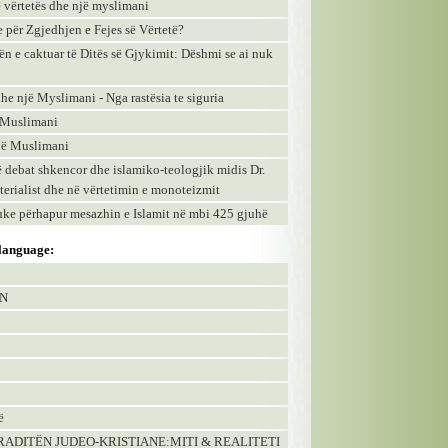
së vërtetës dhe një myslimani
e për Zgjedhjen e Fejes së Vërtetë?
hën e caktuar të Ditës së Gjykimit: Dëshmi se ai nuk
dhe një Myslimani - Nga rastësia te siguria
ë Muslimani
një Muslimani
 debat shkencor dhe islamiko-teologjik midis Dr.
terialist dhe në vërtetimin e monoteizmit
uke përhapur mesazhin e Islamit në mbi 425 gjuhë
 language:
IN
ë
 TRADITËN JUDEO-KRISTIANE:MITI & REALITETI