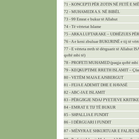
71 - KONCEPTI PËR ZOTIN NË FETË E 
72 - MUHAMEDI A.S. NË BIBËL
73 - 99 Emrat e bukur të Allahut
74 - Të vërtetat Islame
75 - ARKA LUFTARAKE – UDHËZUES PËR
76 - A e keni zbuluar BUKURINË e tij të vërt
77 - E vёrteta rreth tё dёrguarit tё Allahut 
qoftё mbi tё)
78 - PROFETI MUHAMED (paqja qoftё mbi tё)
79 - KEQKUPTIME RRETH ISLAMIT – Çfarё din
80 - VETËM MAJA E AJSBERGUT
81 - FEJA E ADEMIT DHE E HAVASË
82 - ABC-JA E ISLAMIT
83 - PËRGJIGJE NDAJ PYETJEVE KRITIK
84 - EMRAT E TIJ TË BUKUR
85 - SHPALLJA E FUNDIT
86 - I DËRGUARI I FUNDIT