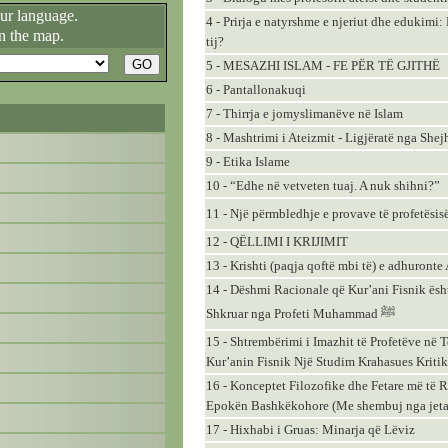
our language.
4 - Prirja e natyrshme e njeriut dhe edukimi:
n the map.
tij?
5 - MESAZHI ISLAM - FE PËR TË GJITHË
6 - Pantallonakuqi
7 - Thirrja e jomyslimanëve në Islam
8 - Mashtrimi i Ateizmit - Ligjëratë nga Sh
9 - Etika Islame
10 - “Edhe në vetveten tuaj. A nuk shihni?”
12 - QËLLIMI I KRIJIMIT
13 - Krishti (paqja qoftë mbi të) e adhuront
14 - Dëshmi Racionale që Kur’ani Fisnik ësh
Shkruar nga Profeti Muhammad ﷺ
15 - Shtrembërimi i Imazhit të Profetëve në T
Kur’anin Fisnik Një Studim Krahasues Kritik
16 - Konceptet Filozofike dhe Fetare më të
Epokën Bashkëkohore (Me shembuj nga jeta 
17 - Hixhabi i Gruas: Minarja që Lëviz