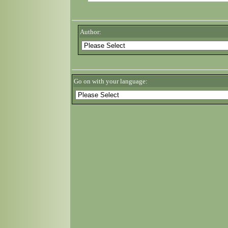
Author:
Go on with your language: