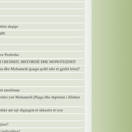
uhën shqipe
NIN
ve Profetike
I I BESIMIT, HISTORISË DHE MONOTEIZMIT
 Isa dhe Muhamedi (paqja qoftë mbi të gjithë këta)?
ntit musliman
rofeti ynë Muhamedi (Paqja dhe shpëtimi i Allahut
ashkë më një shpjegim të shkurtër të tyre
yjnor?
ë individëve!