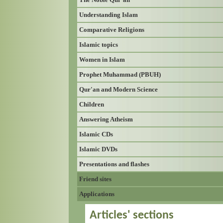
Understanding Islam
Comparative Religions
Islamic topics
Women in Islam
Prophet Muhammad (PBUH)
Qur'an and Modern Science
Children
Answering Atheism
Islamic CDs
Islamic DVDs
Presentations and flashes
Friend sites
Applications
Articles' sections