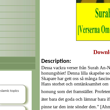
Downl
Description:
Dessa vackra verser från Surah An-Na
honungsbiet! Denna lilla skapelse so
Skapare har gett oss så många fascin
Hans storhet och omtänksamhet om os
honung som det framställer. Profeten ﷺ sade: “Den troende är som ett bi: D
Islamic topics
äter bara det goda och lämnar bara if
pinne tar den inte sönder den.” [Ahmed] Han ﷺ sade även: ”