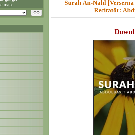
Surah An-Nahl [Verserna
he map.
Recitatör: Ab
Downl