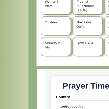
Women in
Prophet
Islam
Muhammad
(PBUH)
Children
The Noble
Qur'an
Morality in
Islam Q & A
Islam