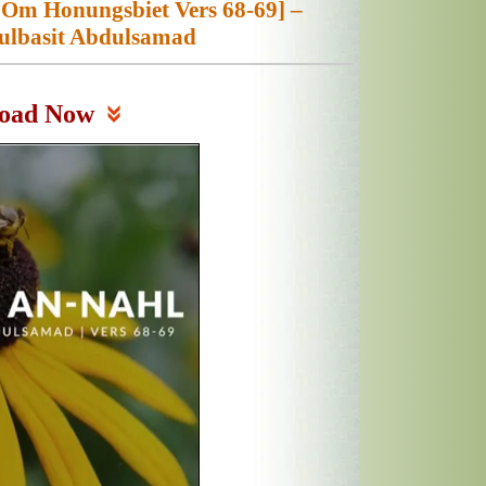
 Om Honungsbiet Vers 68-69] –
dulbasit Abdulsamad
oad Now