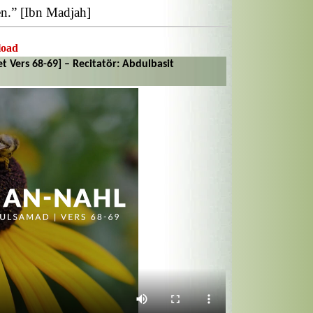
n.” [Ibn Madjah]
load
Vers 68-69] – Recitatör: Abdulbasit