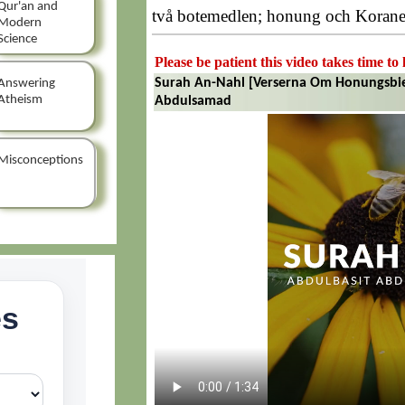
Qur'an and
två botemedlen; honung och Korane
Modern
Science
Please be patient this video takes time to 
Surah An-Nahl [Verserna Om Honungsbiet 
Answering
Atheism
Abdulsamad
Misconceptions