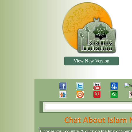
View New Version
Choose your country & click on the link of your 