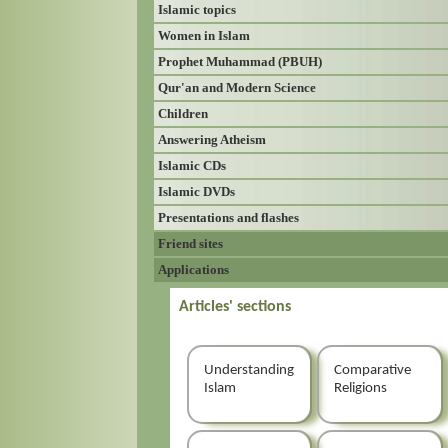
Islamic topics
Women in Islam
Prophet Muhammad (PBUH)
Qur'an and Modern Science
Children
Answering Atheism
Islamic CDs
Islamic DVDs
Presentations and flashes
Friend sites
Applications
Articles' sections
Understanding
Comparative
Islam
Religions