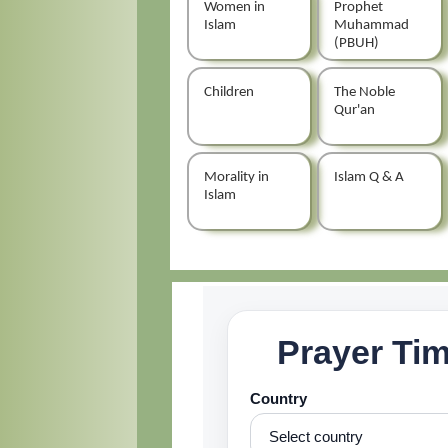
Women in
Prophet
Islam
Muhammad
(PBUH)
Children
The Noble
Qur'an
Morality in
Islam Q & A
Islam