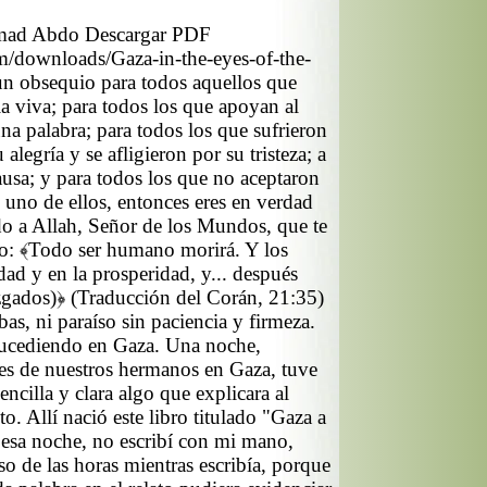
Ahmad Abdo Descargar PDF
om/downloads/Gaza-in-the-eyes-of-the-
un obsequio para todos aquellos que
a viva; para todos los que apoyan al
a palabra; para todos los que sufrieron
alegría y se afligieron por su tristeza; a
ausa; y para todos los que no aceptaron
es uno de ellos, entonces eres en verdad
do a Allah, Señor de los Mundos, que te
o: ﴾Todo ser humano morirá. Y los
ad y en la prosperidad, y
...
después
uzgados)﴿ (Traducción del Corán, 21:35)
as, ni paraíso sin paciencia y firmeza.
á sucediendo en Gaza. Una noche,
es de nuestros hermanos en Gaza, tuve
encilla y clara algo que explicara al
o. Allí nació este libro titulado "Gaza a
 esa noche, no escribí con mi mano,
so de las horas mientras escribía, porque