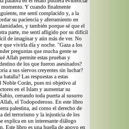
 palabra en el relato pudiera evidenciar
se momento. Y cuando finalmente
guiente, me sentí complacido y, a la
ordar su paciencia y aferramiento en
calamidades, y también porque sé que el
tra parte, me sentí afligido por su difícil
fícil de imaginar y aún más de ver. No
r que vivirla día y noche. "Gaza a los
onder preguntas que mucha gente se
é Allah permite estas pruebas y
destino de los que fueron asesinados?
ria a sus siervos creyentes sin luchar?
 batalla? Las respuestas a estas
el Noble Corán, pues mi objetivo al
lectores en el Islam y aumentar su
Sabio, cerrando toda puerta al susurro
 Allah, el Todopoderoso. En este libro
ierra palestina, así como el derecho de
 del terrorismo y la injusticia de los
se explica en un interesante diálogo
. Este libro es una huella de apoyo en