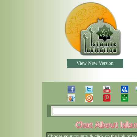
View New Version
Choose your country & click on the link of yo