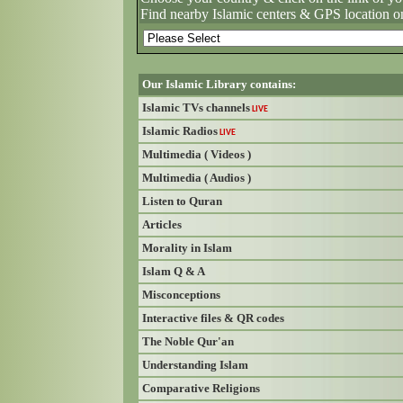
Find nearby Islamic centers & GPS location o
Our Islamic Library contains:
Islamic TVs channels
LIVE
Islamic Radios
LIVE
Multimedia ( Videos )
Multimedia ( Audios )
Listen to Quran
Articles
Morality in Islam
Islam Q & A
Misconceptions
Interactive files & QR codes
The Noble Qur'an
Understanding Islam
Comparative Religions