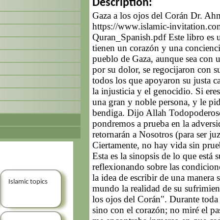
Description:
Gaza a los ojos del Corán Dr. 
https://www.islamic-invitation.c
Quran_Spanish.pdf Este libro es 
tienen un corazón y una concienci
pueblo de Gaza, aunque sea con un
por su dolor, se regocijaron con su 
todos los que apoyaron su justa c
la injusticia y el genocidio. Si er
una gran y noble persona, y le pi
bendiga. Dijo Allah Todopoderos
pondremos a prueba en la adversid
retornarán a Nosotros (para ser j
Ciertamente, no hay vida sin prueb
Esta es la sinopsis de lo que est
reflexionando sobre las condicion
la idea de escribir de una manera s
Islamic topics
mundo la realidad de su sufrimient
los ojos del Corán". Durante toda
sino con el corazón; no miré el pa