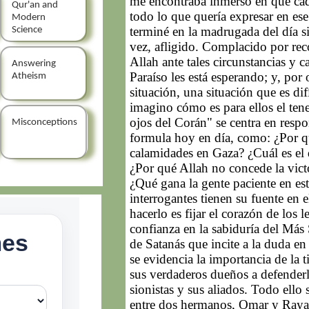
me encontraba inmerso en que cada
Qur'an and
todo lo que quería expresar en e
Modern
terminé en la madrugada del día si
Science
vez, afligido. Complacido por rec
Allah ante tales circunstancias y 
Answering
Paraíso les está esperando; y, por o
Atheism
situación, una situación que es di
imagino cómo es para ellos el tene
ojos del Corán" se centra en resp
Misconceptions
formula hoy en día, como: ¿Por qu
calamidades en Gaza? ¿Cuál es el 
¿Por qué Allah no concede la victo
¿Qué gana la gente paciente en esta
interrogantes tienen su fuente en 
hacerlo es fijar el corazón de los 
confianza en la sabiduría del Más 
de Satanás que incite a la duda en
se evidencia la importancia de la t
sus verdaderos dueños a defenderla
sionistas y sus aliados. Todo ello 
entre dos hermanos, Omar y Rayan