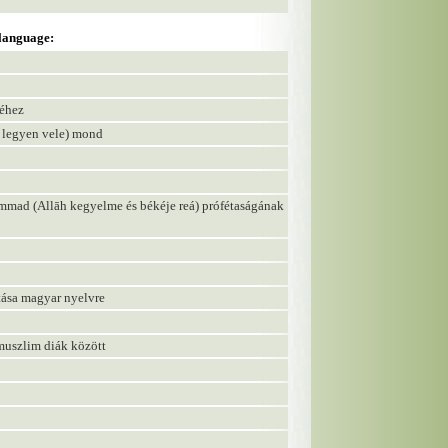
 language:
séhez
egyen vele) mond
(Allāh kegyelme és békéje reá) prófétaságának
ítása magyar nyelvre
 muszlim diák között