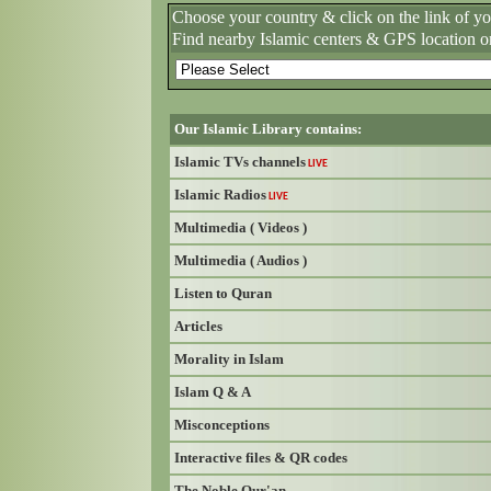
Choose your country & click on the link of y
Find nearby Islamic centers & GPS location o
Our Islamic Library contains:
Islamic TVs channels
LIVE
Islamic Radios
LIVE
Multimedia ( Videos )
Multimedia ( Audios )
Listen to Quran
Articles
Morality in Islam
Islam Q & A
Misconceptions
Interactive files & QR codes
The Noble Qur'an