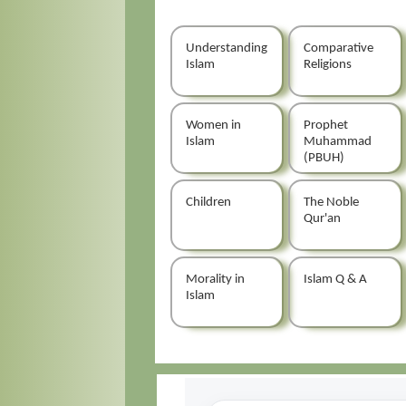
Understanding
Comparative
Islam
Religions
Women in
Prophet
Islam
Muhammad
(PBUH)
Children
The Noble
Qur'an
Morality in
Islam Q & A
Islam