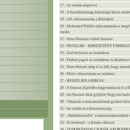
17 - Az iszlám alapelvei
18 - A Szentháromság doktrínája Isteni erede
19 - 101 ellentmondás a Bibliából
20 - Mohamed Próféta iránymutatása a megel
esetén
21 - Jézus Krisztus valódi üzenete
22 - MUSZLIM – KERESZTÉNY PÁRBES
23 - A nő helyzete az iszlámban
24 - Emberi jogok az iszlámban és általános 
25 - Nem érkezett még el az idő, hogy muszl
26 - Miért választottam az iszlámot
27 - BESZÉLJEN A BIBLIA!
28 - A Szunna (A proféta hagyománya) és a D
29 - An-Nawawi által gyűjtött Negyven hadís
30 - Válaszok a nem-muszlimok gyakori kérd
31 - Az iszlám és a kereszténység
32 - „Hadifelszerelés” a misszionáriusokkal 
33 - Te kérdezel – a Korán válaszol
34 - TUDOMÁNYOS CSODÁK A KORÁNB