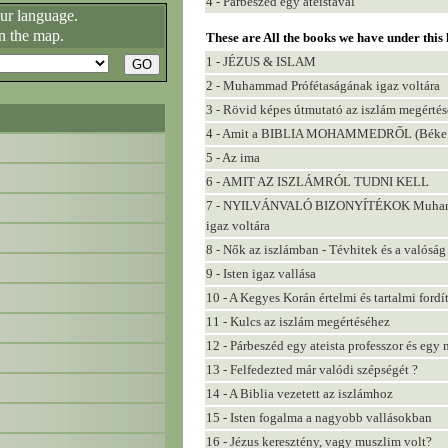
4 - Párbeszéd egy ateistával
our language.
n the map.
These are All the books we have under this
1 - JÉZUS & ISLAM
2 - Muhammad Prófétaságának igaz voltára
3 - Rövid képes útmutató az iszlám megérté
4 - Amit a BIBLIA MOHAMMEDRŐL (Béke l
5 - Az ima
6 - AMIT AZ ISZLÁMRÓL TUDNI KELL
7 - NYILVÁNVALÓ BIZONYÍTÉKOK Muhammad 
igaz voltára
8 - Nők az iszlámban - Tévhitek és a valóság
9 - Isten igaz vallása
10 - A Kegyes Korán értelmi és tartalmi ford
11 - Kulcs az iszlám megértéséhez
12 - Párbeszéd egy ateista professzor és egy
13 - Felfedezted már valódi szépségét ?
14 - A Biblia vezetett az iszlámhoz
15 - Isten fogalma a nagyobb vallásokban
16 - Jézus keresztény, vagy muszlim volt?