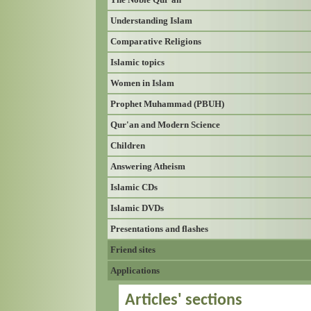
Understanding Islam
Comparative Religions
Islamic topics
Women in Islam
Prophet Muhammad (PBUH)
Qur'an and Modern Science
Children
Answering Atheism
Islamic CDs
Islamic DVDs
Presentations and flashes
Friend sites
Applications
Articles' sections