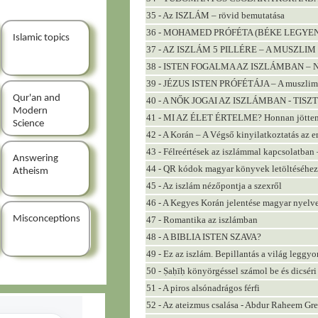
35 - Az ISZLÁM – rövid bemutatása
36 - MOHAMED PRÓFÉTA (BÉKE LEGYEN VEL
Islamic topics
37 - AZ ISZLÁM 5 PILLÉRE – A MUSZLI
38 - ISTEN FOGALMA AZ ISZLÁMBAN – Ninc
39 - JÉZUS ISTEN PRÓFÉTÁJA – A muszlimok
Qur'an and
40 - A NŐK JOGAI AZ ISZLÁMBAN - TI
Modern
41 - MI AZ ÉLET ÉRTELME? Honnan jöttem
Science
42 - A Korán – A Végső kinyilatkoztatás az 
43 - Félreértések az iszlámmal kapcsolatban 
Answering
44 - QR kódok magyar könyvek letöltéséhez a
Atheism
45 - Az iszlám nézőpontja a szexről
46 - A Kegyes Korán jelentése magyar nyelv
Misconceptions
47 - Romantika az iszlámban
48 - A BIBLIA ISTEN SZAVA?
49 - Ez az iszlám. Bepillantás a világ leggyo
50 - Ṣaḥīḥ könyörgéssel számol be és dicsér
51 - A piros alsónadrágos férfi
52 - Az ateizmus csalása - Abdur Raheem Gre