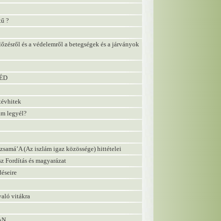
tű ?
őzésről és a védelemről a betegségek és a járványok
ZÉD
tévhitek
im legyél?
zsamá’A (Az iszlám igaz közössége) hittételei
z Fordítás és magyarázat
éseire
való vitákra
AN