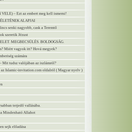
E) – Ezt az embert meg kell ismerni!
M ÉLETÉNEK ALAPJAI
s senki nagyobb, cask a Teremtő
 szeretik Jézust
SZTELET. MEGBECSÜLÉS. BOLDOGSÁG.
? Miért vagyok itt? Hová megyek?
emberiség számára
– Mit tudsz valójában az iszlámról?
z Islamic-invitation.com oldalról ( Magyar nyelv )
en
rsabban terjedő vallásába.
i a Mindenható Allahot
en sejk előadása