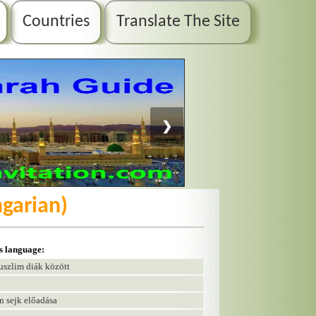
Countries
Translate The Site
❯
garian)
is language:
muszlim diák között
n sejk előadása