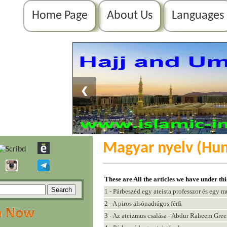
Home Page
About Us
Languages
❮
Magyar nyelv (Hun
These are All the articles we have under th
1 - Párbeszéd egy ateista professzor és egy 
2 - A piros alsónadrágos férfi
3 - Az ateizmus csalása - Abdur Raheem Gree