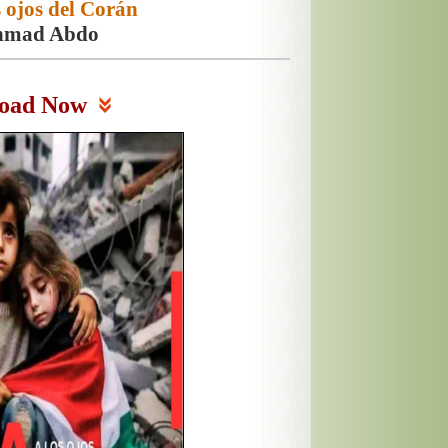
 ojos del Corán
Ahmad Abdo
oad Now