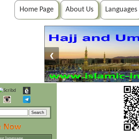
Home Page
About Us
Languages
❮
our language.