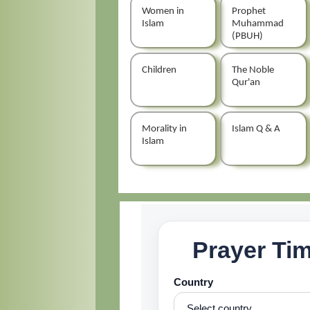
Women in
Prophet
Islam
Muhammad
(PBUH)
Children
The Noble
Qur'an
Morality in
Islam Q & A
Islam