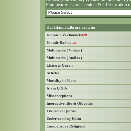
Find nearby Islamic centers & GPS location o
Our Islamic Library contains:
Islamic TVs channels
LIVE
Islamic Radios
LIVE
Multimedia ( Videos )
Multimedia ( Audios )
Listen to Quran
Articles
Morality in Islam
Islam Q & A
Misconceptions
Interactive files & QR codes
The Noble Qur'an
Understanding Islam
Comparative Religions