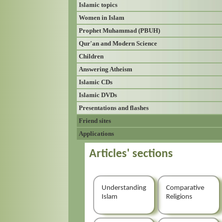
Islamic topics
Women in Islam
Prophet Muhammad (PBUH)
Qur'an and Modern Science
Children
Answering Atheism
Islamic CDs
Islamic DVDs
Presentations and flashes
Friend sites
Applications
Articles' sections
Understanding
Comparative
Islam
Religions