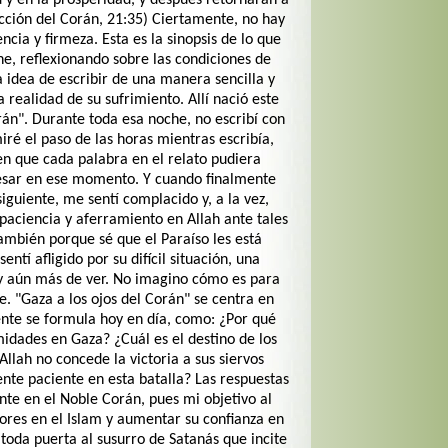
y en la prosperidad, y después retornarán a
cción del Corán, 21:35) Ciertamente, no hay
encia y firmeza. Esta es la sinopsis de lo que
e, reflexionando sobre las condiciones de
 idea de escribir de una manera sencilla y
 realidad de su sufrimiento. Allí nació este
orán". Durante toda esa noche, no escribí con
ré el paso de las horas mientras escribía,
 que cada palabra en el relato pudiera
resar en ese momento. Y cuando finalmente
guiente, me sentí complacido y, a la vez,
paciencia y aferramiento en Allah ante tales
ambién porque sé que el Paraíso les está
entí afligido por su difícil situación, una
r y aún más de ver. No imagino cómo es para
he. "Gaza a los ojos del Corán" se centra en
te se formula hoy en día, como: ¿Por qué
idades en Gaza? ¿Cuál es el destino de los
llah no concede la victoria a sus siervos
nte paciente en esta batalla? Las respuestas
nte en el Noble Corán, pues mi objetivo al
ctores en el Islam y aumentar su confianza en
toda puerta al susurro de Satanás que incite