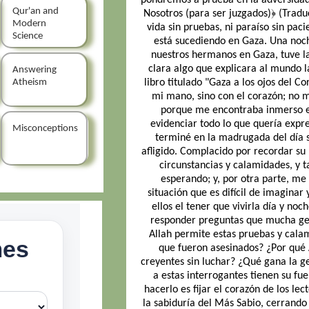
pondremos a prueba en la adversidad 
Qur'an and
Nosotros (para ser juzgados)﴿ (Tradu
Modern
vida sin pruebas, ni paraíso sin paci
Science
está sucediendo en Gaza. Una noch
nuestros hermanos en Gaza, tuve la
clara algo que explicara al mundo la
Answering
Atheism
libro titulado "Gaza a los ojos del C
mi mano, sino con el corazón; no mi
porque me encontraba inmerso en
evidenciar todo lo que quería exp
Misconceptions
terminé en la madrugada del día si
afligido. Complacido por recordar su 
circunstancias y calamidades, y t
esperando; y, por otra parte, me s
situación que es difícil de imagina
ellos el tener que vivirla día y noc
responder preguntas que mucha gen
Allah permite estas pruebas y calam
que fueron asesinados? ¿Por qué A
creyentes sin luchar? ¿Qué gana la ge
a estas interrogantes tienen su fue
hacerlo es fijar el corazón de los le
la sabiduría del Más Sabio, cerrando 