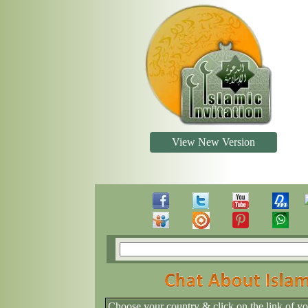
View New Version
Choose your country & click on the link of y