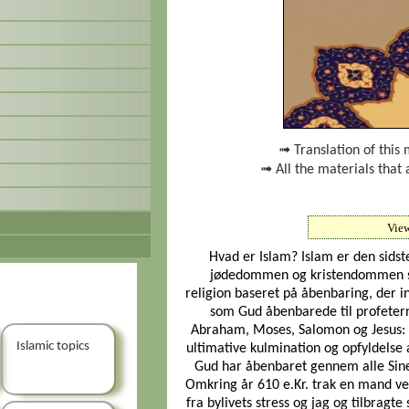
➟ Translation of this 
➟ All the materials that 
Vie
Hvad er Islam? Islam er den sidst
jødedommen og kristendommen s
religion baseret på åbenbaring, der 
som Gud åbenbarede til profetern
Abraham, Moses, Salomon og Jesus: d
Islamic topics
ultimative kulmination og opfyldel
Gud har åbenbaret gennem alle Sine 
Omkring år 610 e.Kr. trak en mand 
fra bylivets stress og jag og tilbragte 