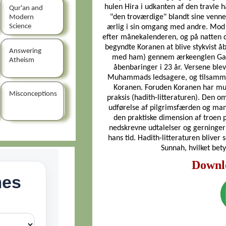
hulen Hira i udkanten af den travl
Qur'an and
"den troværdige" blandt sine venner
Modern
Science
ærlig i sin omgang med andre. Mod
efter månekalenderen, og på natten d
begyndte Koranen at blive stykvist 
Answering
med ham) gennem ærkeenglen Gabr
Atheism
åbenbaringer i 23 år. Versene ble
Muhammads ledsagere, og tilsamme
Koranen. Foruden Koranen har mus
Misconceptions
praksis (hadith-litteraturen). Den o
udførelse af pilgrimsfærden og ma
den praktiske dimension af troen 
nedskrevne udtalelser og gerninger
hans tid. Hadith-litteraturen blive
Sunnah, hvilket bet
Downl