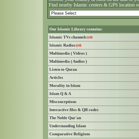
Find nearby Islamic centers & GPS location o
Our Islamic Library contains:
Islamic TVs channels
LIVE
Islamic Radios
LIVE
Multimedia ( Videos )
Multimedia ( Audios )
Listen to Quran
Articles
Morality in Islam
Islam Q & A
Misconceptions
Interactive files & QR codes
The Noble Qur'an
Understanding Islam
Comparative Religions