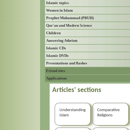
Islamic topics
Women in Islam
Prophet Muhammad (PBUH)
Qur'an and Modern Science
Children
Answering Atheism
Islamic CDs
Islamic DVDs
Presentations and flashes
Friend sites
Applications
Articles' sections
Understanding
Comparative
Islam
Religions