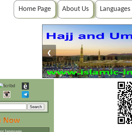
Home Page
About Us
Languages
❮
our language.