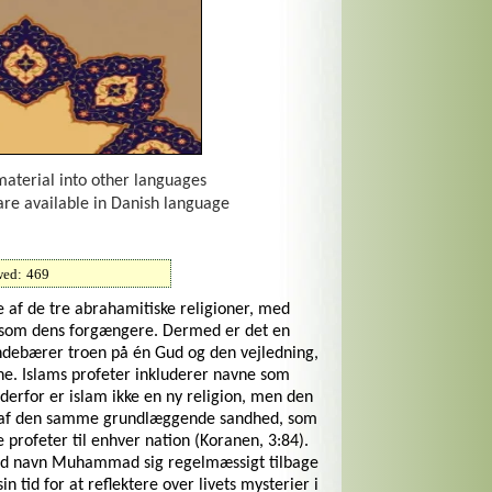
material into other languages
are available in Danish language
wed:
469
e af de tre abrahamitiske religioner, med
om dens forgængere. Dermed er det en
indebærer troen på én Gud og den vejledning,
e. Islams profeter inkluderer navne som
erfor er islam ikke en ny religion, men den
se af den samme grundlæggende sandhed, som
profeter til enhver nation (Koranen, 3:84).
ved navn Muhammad sig regelmæssigt tilbage
sin tid for at reflektere over livets mysterier i