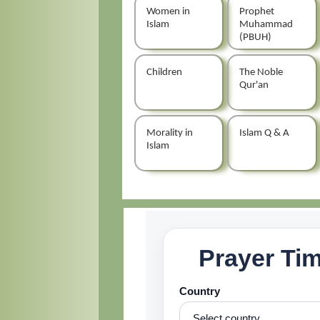
Women in
Prophet
Islam
Muhammad
(PBUH)
Children
The Noble
Qur'an
Morality in
Islam Q & A
Islam