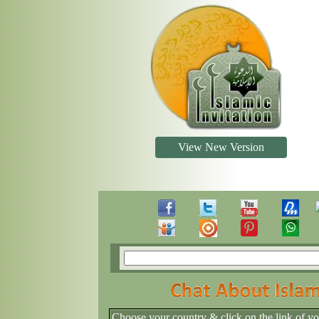
View New Version
Choose your country & click on the link of y