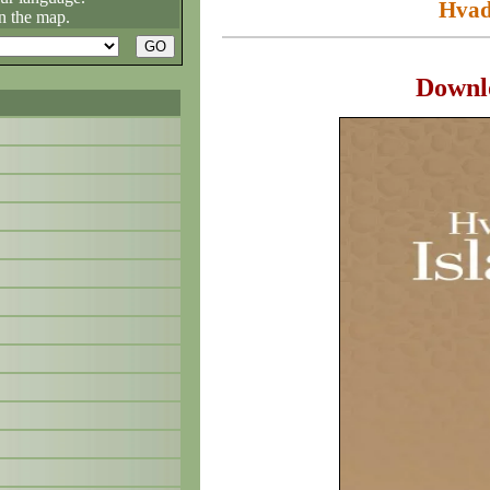
Hvad
n the map.
Downl