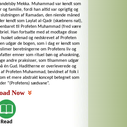
e handelsby Mekka. Muhammad var kendt som
 og familie, fordi han altid var oprigtig og
 slutningen af Ramadan, den niende måned
er kendt som Laylat al-Qadr (skæbnens nat),
åbenbaret til Profeten Muhammad (fred være
iel. Han fortsatte med at modtage disse
v husket udenad og nedskrevet af Profeten
n udgør de bogen, som i dag er kendt som
limer beretningerne om Profetens liv og
mfatter emner som rituel bøn og afvaskning,
nge andre praksisser, som tilsammen udgør
på én Gud. Haditherne er overleverede og
 af Profeten Muhammad, bevidnet af folk i
r som et mere abstrakt koncept betegnet som
yder ”(Profetens) sædvane”.
oad Now
Read