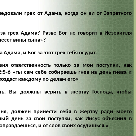
довали грех от Адама, когда он ел от Запретного
за грех Адама? Разве Бог не говорит в Иезекииля
онесет вины сына»?
 Адама, и Бог за этот грех тебя осудит.
я ответственность только за мои поступки, как
2:5-6
«ты сам себе собираешь гнев на день гнева и
 воздаст каждому по делам его»
ть. Вы должны верить в жертву Господа, чтобы
ня, должен принести себя в жертву ради моего
дный день за свои поступки, как Иисус объяснил в
 оправдаешься, и от слов своих осудишься.»