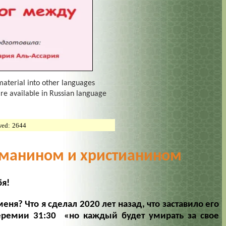
material into other languages
are available in Russian language
wed:
2644
манином и христианином
бя!
ня? Что я сделал 2020 лет назад, что заставило его
 Иеремии 31:30
«но каждый будет умирать за свое