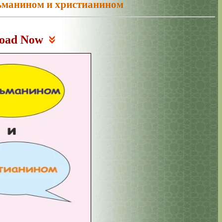
ьманином и христианином
oad Now