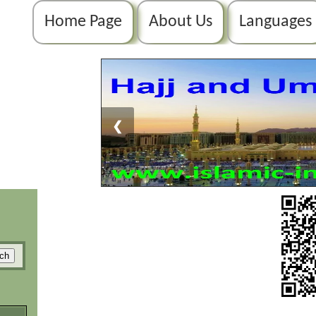
Home Page
About Us
Languages
❮