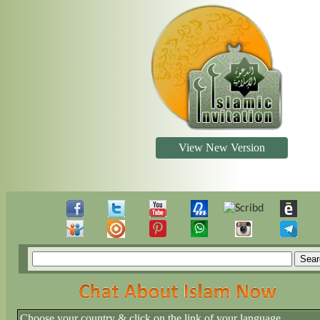
View New Version
Choose your country & click on the link of your language.