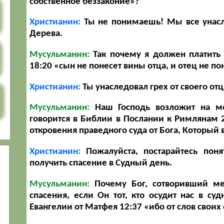
собственное беззаконие»?
Христианин:
Ты не понимаешь! Мы все унасле
Дерева.
Мусульманин:
Так почему я должен платить 
18:20
«сын не понесет вины отца, и отец не п
Христианин:
Ты унаследовал грех от своего отца
Мусульманин:
Наш Господь возложит на мен
говорится в Библии в Послании к Римлянам 
откровения праведного суда от Бога, Который
Христианин:
Пожалуйста, постарайтесь поня
получить спасение в Судный день.
Мусульманин:
Почему Бог, сотворивший ме
спасения, если Он тот, кто осудит нас в су
Евангелии от Матфея 12:37
«ибо от слов своих