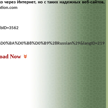
о через Интернет, но с таких надежных веб-сайтов,
ation.com
p?bID=3562
D0%BA%D0%B8%D0%B9%28Russian%29&langID=219
oad Now