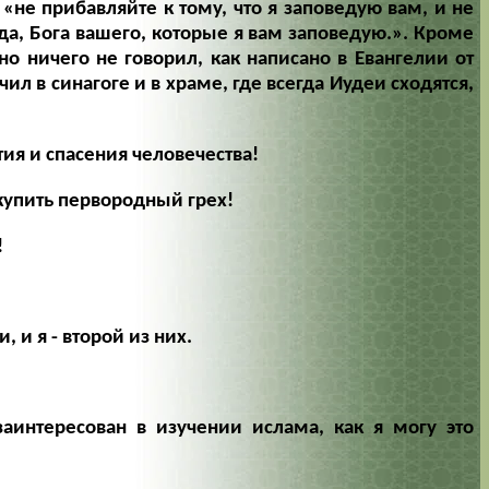
:
«не прибавляйте к тому, что я заповедую вам, и не
да, Бога вашего, которые я вам заповедую.».
Кроме
но ничего не говорил, как написано в Евангелии от
чил в синагоге и в храме, где всегда Иудеи сходятся,
тия и спасения человечества!
скупить первородный грех!
!
, и я - второй из них.
аинтересован в изучении ислама, как я могу это