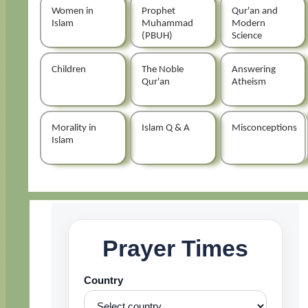
Women in
Prophet
Qur'an and
Islam
Muhammad
Modern
(PBUH)
Science
Children
The Noble
Answering
Qur'an
Atheism
Morality in
Islam Q & A
Misconceptions
Islam