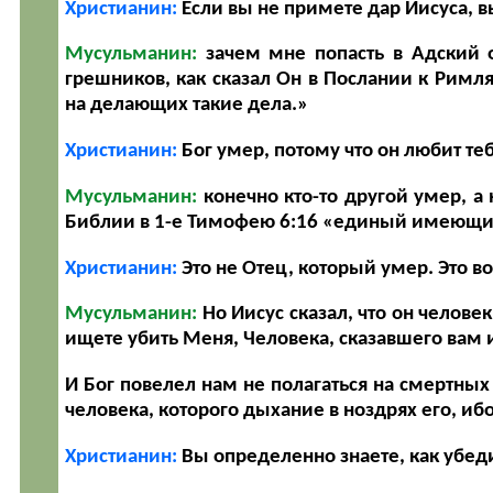
Христианин:
Если вы не примете дар Иисуса, в
Мусульманин:
зачем мне попасть в Адский о
грешников, как сказал Он в Послании к Римл
на делающих такие дела.»
Христианин:
Бог умер, потому что он любит теб
Мусульманин:
конечно кто-то другой умер, а 
Библии в 1-е Тимофею 6:16
«единый имеющий
Христианин:
Это не Отец, который умер. Это в
Мусульманин:
Но Иисус сказал, что он челове
ищете убить Меня, Человека, сказавшего вам 
И Бог повелел нам не полагаться на смертных
человека, которого дыхание в ноздрях его, ибо
Христианин:
Вы определенно знаете, как убед