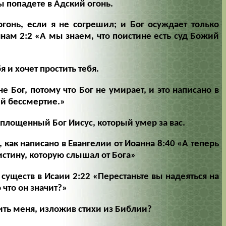
ы попадете в Адский огонь.
гонь, если я не согрешил; и Бог осуждает только
янам 2:2
«А мы знаем, что поистине есть суд Божий
я и хочет простить тебя.
не Бог, потому что Бог не умирает, и это написано в
 бессмертие.»
оплощенный Бог Иисус, который умер за вас.
к, как написано в Евангелии от Иоанна 8:40
«А теперь
истину, которую слышал от Бога»
 существ в Исаии 2:22
«Перестаньте вы надеяться на
 что он значит?»
ить меня, изложив стихи из Библии?