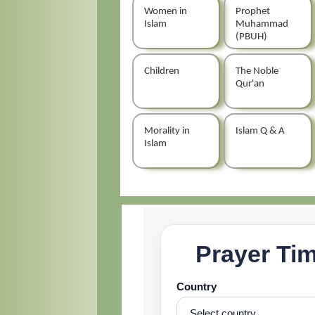
Women in
Prophet
Islam
Muhammad
(PBUH)
Children
The Noble
Qur'an
Morality in
Islam Q & A
Islam