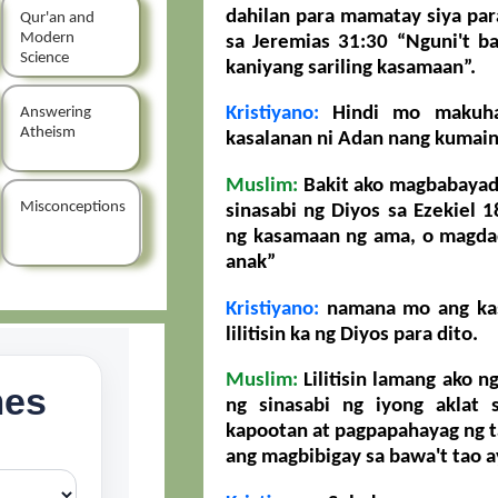
dahilan para mamatay siya para
Qur'an and
Modern
sa Jeremias 31:30 “Nguni't b
Science
kaniyang sariling kasamaan”.
Kristiyano:
Hindi mo makuha 
Answering
Atheism
kasalanan ni Adan nang kumain
Muslim:
Bakit ako magbabayad 
Misconceptions
sinasabi ng Diyos sa Ezekiel 
ng kasamaan ng ama, o magda
anak”
Kristiyano:
namana mo ang kas
lilitisin ka ng Diyos para dito.
Muslim:
Lilitisin lamang ako n
ng sinasabi ng iyong aklat 
kapootan at pagpapahayag ng t
ang magbibigay sa bawa't tao 