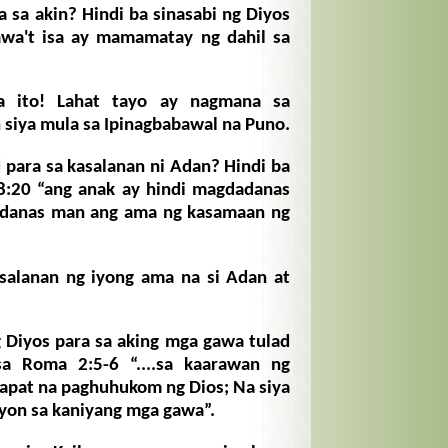
 sa akin? Hindi ba sinasabi ng Diyos
awa't isa ay mamamatay ng dahil sa
ito! Lahat tayo ay nagmana sa
 siya mula sa Ipinagbabawal na Puno.
para sa kasalanan ni Adan? Hindi ba
18:20 “ang anak ay hindi magdadanas
danas man ang ama ng kasamaan ng
alanan ng iyong ama na si Adan at
g Diyos para sa aking mga gawa tulad
sa Roma 2:5-6 “....sa kaarawan ng
apat na paghuhukom ng Dios; Na siya
ayon sa kaniyang mga gawa”.