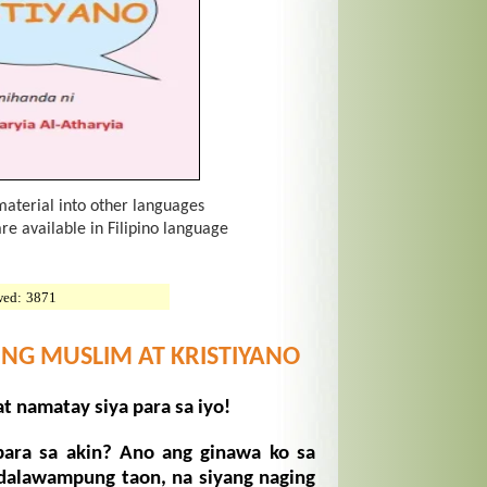
material into other languages
are available in Filipino language
wed:
3871
 NG MUSLIM AT KRISTIYANO
t namatay siya para sa iyo!
ara sa akin? Ano ang ginawa ko sa
 dalawampung taon, na siyang naging