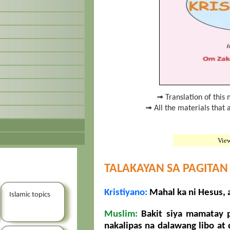
➟ Translation of this 
➟ All the materials that 
Vie
TALAKAYAN SA PAGITAN
Kristiyano:
Mahal ka ni Hesus, a
Islamic topics
Muslim:
Bakit siya mamatay p
nakalipas na dalawang libo at