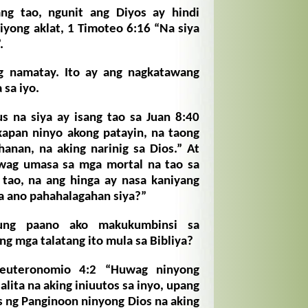
ng tao, ngunit ang Diyos ay hindi
iyong aklat, 1 Timoteo 6:16 “Na siya
.
 namatay. Ito ay ang nagkatawang
 sa iyo.
s na siya ay isang tao sa Juan 8:40
kapan ninyo akong patayin, na taong
hanan, na aking narinig sa Dios.” At
uwag umasa sa mga mortal na tao sa
 tao, na ang hinga ay nasa kaniyang
 sa ano pahahalagahan siya?”
g paano ako makukumbinsi sa
g mga talatang ito mula sa Bibliya?
euteronomio 4:2 “Huwag ninyong
lita na aking iniuutos sa inyo, upang
 ng Panginoon ninyong Dios na aking