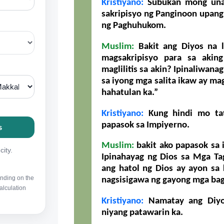
Kristiyano:
Subukan mong unaw
sakripisyo ng Panginoon upang
ng Paghuhukom.
Muslim:
Bakit ang Diyos na l
magsakripisyo para sa akin
maglilitis sa akin? Ipinaliwan
sa iyong mga salita ikaw ay mag
hahatulan ka.”
Kristiyano:
Kung hindi mo tat
papasok sa Impiyerno.
Muslim:
bakit ako papasok sa 
Ipinahayag ng Dios sa Mga Ta
ang hatol ng Dios ay ayon sa
nagsisigawa ng gayong mga bag
Kristiyano:
Namatay ang Diyos
niyang patawarin ka.