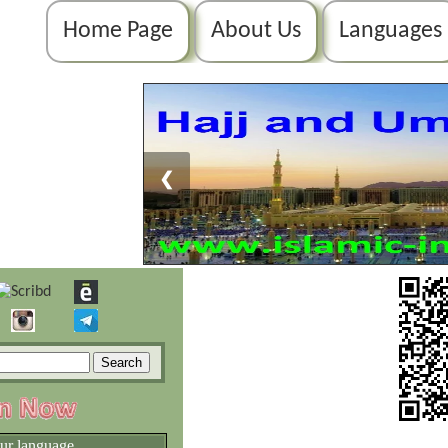
Home Page
About Us
Languages
❮
our language.