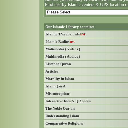
Find nearby Islamic centers & GPS location o
Our Islamic Library contains:
Islamic TVs channels
LIVE
Islamic Radios
LIVE
Multimedia ( Videos )
Multimedia ( Audios )
Listen to Quran
Articles
Morality in Islam
Islam Q & A
Misconceptions
Interactive files & QR codes
The Noble Qur'an
Understanding Islam
Comparative Religions