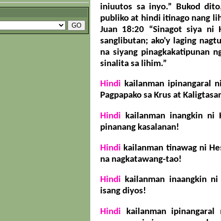
iniuutos sa inyo.” Bukod dito
publiko at hindi itinago nang l
Juan 18:20 “Sinagot siya ni 
sanglibutan; ako'y laging nagt
na siyang pinagkakatipunan n
sinalita sa lihim.”
Hindi
kailanman ipinangaral ni
Pagpapako sa Krus at Kaligtasa
Hindi
kailanman inangkin ni 
pinanang kasalanan!
Hindi
kailanman tinawag ni Hes
na nagkatawang-tao!
Hindi
kailanman inaangkin ni 
isang diyos!
Hindi
kailanman ipinangaral 