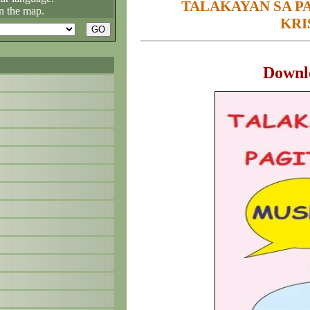
TALAKAYAN SA P
n the map.
KRI
Downl