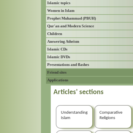
Islamic topics
Women in Islam
Prophet Muhammad (PBUH)
Qur'an and Modern Science
Children
Answering Atheism
Islamic CDs
Islamic DVDs
Presentations and flashes
Friend sites
Applications
Articles' sections
Understanding
Comparative
Islam
Religions