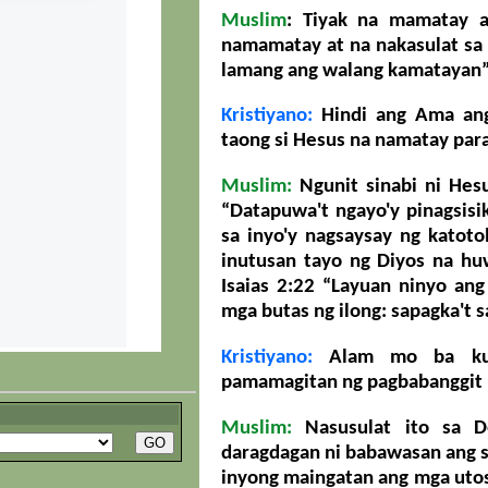
Muslim
: Tiyak na mamatay a
namamatay at na nakasulat sa 
lamang ang walang kamatayan”
Kristiyano:
Hindi ang Ama ang
taong si Hesus na namatay para
Muslim:
Ngunit sinabi ni Hesu
“Datapuwa't ngayo'y pinagsisi
sa inyo'y nagsaysay ng katoto
inutusan tayo ng Diyos na h
Isaias 2:22 “Layuan ninyo ang
mga butas ng ilong: sapagka't
Kristiyano:
Alam mo ba kun
pamamagitan ng pagbabanggit n
Muslim:
Nasusulat ito sa D
daragdagan ni babawasan ang sa
inyong maingatan ang mga utos