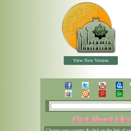
View New Version
Choose your country & click on the link of y