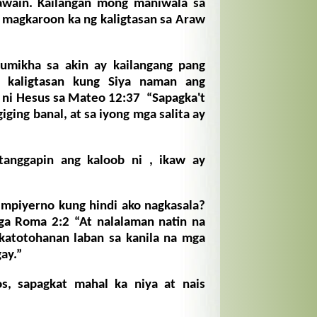
ain. Kailangan mong maniwala sa
 magkaroon ka ng kaligtasan sa Araw
umikha sa akin ay kailangang pang
g kaligtasan kung Siya naman ang
ag ni Hesus sa Mateo 12:37 “Sapagka't
iging banal, at sa iyong mga salita ay
anggapin ang kaloob ni , ikaw ay
impiyerno kung hindi ako nagkasala?
ga Roma 2:2 “At nalalaman natin na
 katotohanan laban sa kanila na mga
ay.”
, sapagkat mahal ka niya at nais