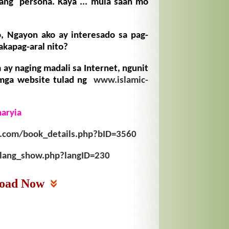
wang persona. Kaya ... mula saan mo
 Ngayon ako ay interesado sa pag-
akapag-aral nito?
 ay naging madali sa Internet, ngunit
 mga website tulad ng
www.islamic-
haryia
on.com/book_details.php?bID=3560
m/lang_show.php?langID=230
oad Now