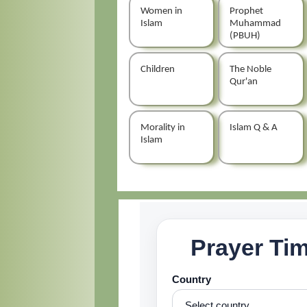
Women in
Prophet
Islam
Muhammad
(PBUH)
Children
The Noble
Qur'an
Morality in
Islam Q & A
Islam