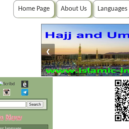
Home Page
About Us
Languages
❮
our language.