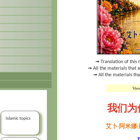
➟ Translation of this 
➟ All the materials that 
➟ All the materials that
Vie
我们为
Islamic topics
艾卜·阿米娜·