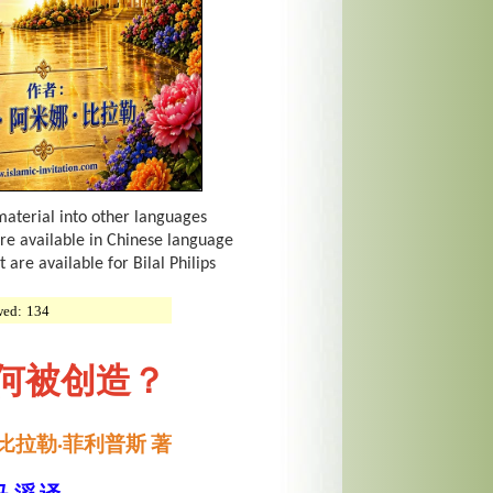
material into other languages
are available in Chinese language
 are available for Bilal Philips
wed:
134
何被创造？
比拉勒·菲利普斯 著