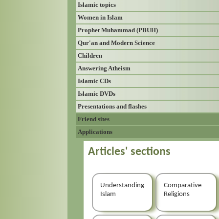
Islamic topics
Women in Islam
Prophet Muhammad (PBUH)
Qur'an and Modern Science
Children
Answering Atheism
Islamic CDs
Islamic DVDs
Presentations and flashes
Friend sites
Applications
Articles' sections
Understanding
Comparative
Islam
Religions