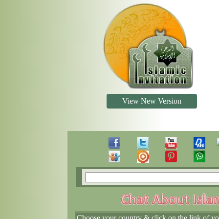
View New Version
Choose your country & click on the link of y