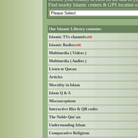
Find nearby Islamic centers & GPS location o
Our Islamic Library contains:
Islamic TVs channels
LIVE
Islamic Radios
LIVE
Multimedia ( Videos )
Multimedia ( Audios )
Listen to Quran
Articles
Morality in Islam
Islam Q & A
Misconceptions
Interactive files & QR codes
The Noble Qur'an
Understanding Islam
Comparative Religions