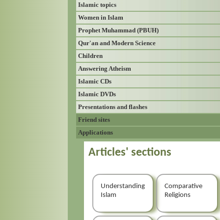
Islamic topics
Women in Islam
Prophet Muhammad (PBUH)
Qur'an and Modern Science
Children
Answering Atheism
Islamic CDs
Islamic DVDs
Presentations and flashes
Friend sites
Applications
Articles' sections
Understanding
Comparative
Islam
Religions