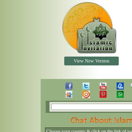
View New Version
Choose your country & click on the link of y