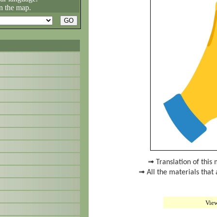
n the map.
➟ Translation of this 
➟ All the materials that 
Vie