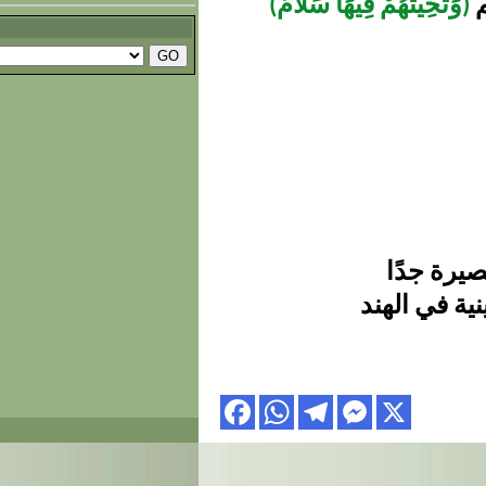
م
(وَتَحِيَّتُهُمْ فِيهَا سَلَامٌ)