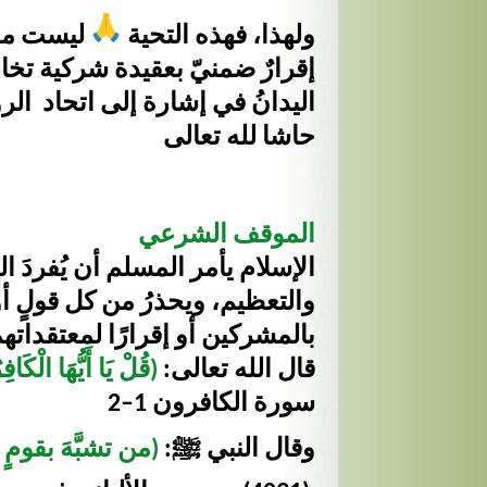
ولهذا، فهذه التحية
ليست مجرد
إقرارٌ ضمنيّ بعقيدة شركية تخا
اليدانُ في إشارة إلى اتحاد ال
حاشا لله تعالى
الموقف الشرعي
الإسلام يأمر المسلم أن يُفردَ اللهَ
والتعظيم، ويحذرُ من كل قولٍ أو ف
بالمشركين أو إقرارًا لمعتقداته
قال الله تعالى:
(قُلْ يَا أَيُّهَا الْكَا
سورة الكافرون 1–2
وقال النبي ﷺ:
(من تشبَّهَ بقومٍ ف