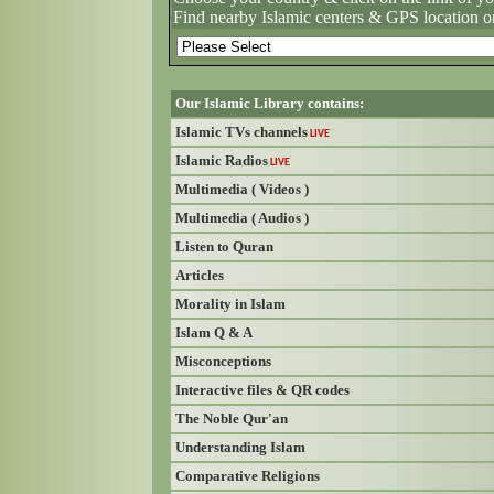
Find nearby Islamic centers & GPS location o
Our Islamic Library contains:
Islamic TVs channels
LIVE
Islamic Radios
LIVE
Multimedia ( Videos )
Multimedia ( Audios )
Listen to Quran
Articles
Morality in Islam
Islam Q & A
Misconceptions
Interactive files & QR codes
The Noble Qur'an
Understanding Islam
Comparative Religions