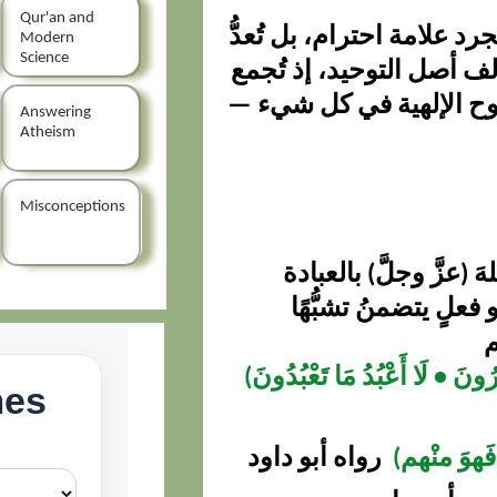
Qur'an and
 علامة احترام، بل تُعدُّ
Modern
Science
لف أصل التوحيد، إذ تُجمع
روح الإلهية في كل شيء —
Answering
Atheism
Misconceptions
 (عزَّ وجلَّ) بالعبادة
علٍ يتضمنُ تشبُّهًا
م
فِرُونَ • لَا أَعْبُدُ مَا تَعْبُدُونَ)
َهوَ منْهم)
رواه أبو داود