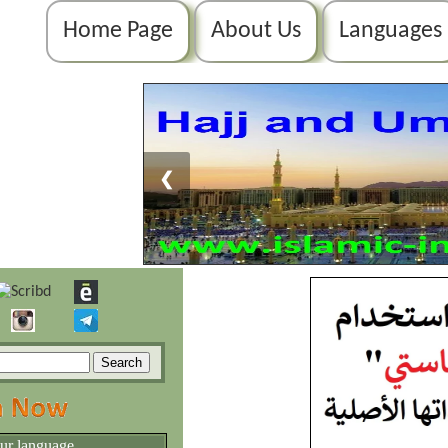
Home Page
About Us
Languages
❮
our language.