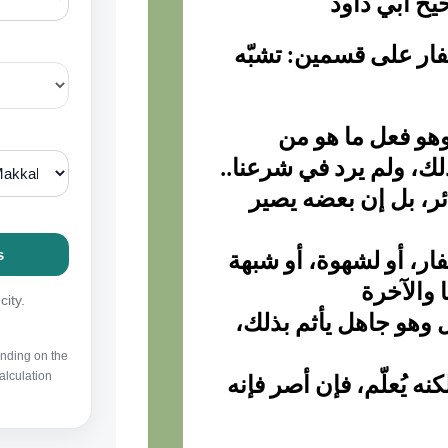
لكفار على قسمين: تشبّه
 وهو فعل ما هو من
ك، ولم يرد في شرعنا..
ئر، بل إن بعضه يصير
ر، أو لشهوة، أو شبهة
ا والآخرة
وهو جاهل يأثم بذلك،
نه يُعلّم، فإن أصر فإنه