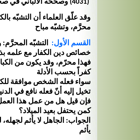
(4031) وصححه الألباني في صحيح أبي داود
وقد علّق العلماء أن التشبّه با
محرَّم، وتشبّه مباح
القسم الأول:
التشبّه المحرَّم:
خصائص دين الكفار مع علمه بذل
فهذا محرّم، وقد يكون من الكبا
كفراً بحسب الأدلة
سواء فعله الشخص موافقة للكفا
تخيل إليه أنّ فعله نافع في الدني
فإن قيل هل من عمل هذا العمل 
كمن يحتفل بعيد الميلاد؟
الجواب: الجاهل لا يأثم لجهله، لك
يأثم