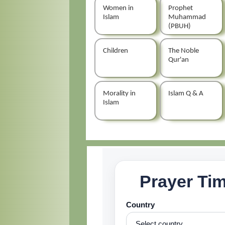
Women in
Prophet
Islam
Muhammad
(PBUH)
Children
The Noble
Qur'an
Morality in
Islam Q & A
Islam