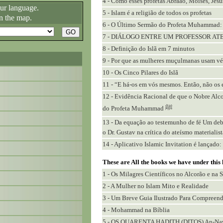
4 - Como esses profetas Abraão, Moisés, Jes
our language.
5 - Islam é a religião de todos os profetas
n the map.
6 - O Último Sermão do Profeta Muhammad:
7 - DIÁLOGO ENTRE UM PROFESSOR 
8 - Definição do Islã em 7 minutos
9 - Por que as mulheres muçulmanas usam vé
10 - Os Cinco Pilares do Islã
11 - “E há-os em vós mesmos. Então, não os 
12 - Evidência Racional de que o Nobre Alco
do Profeta Muhammad ﷺ
13 - Da equação ao testemunho de fé Um debat
o Dr. Gustav na crítica do ateísmo material
14 - Aplicativo Islamic Invitation é lançado
These are All the books we have under this
1 - Os Milagres Científicos no Alcorão e na
2 - A Mulher no Islam Mito e Realidade
3 - Um Breve Guia Ilustrado Para Compreende
4 - Mohammad na Bíblia
5 - OS QUARENTA HADITH (DITOS) An-Na