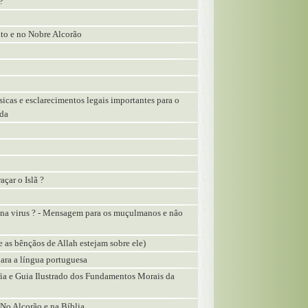
?
nto e no Nobre Alcorão
cas e esclarecimentos legais importantes para o
ida
açar o Islã ?
na virus ? - Mensagem para os muçulmanos e nâo
 e as bênçãos de Allah estejam sobre ele)
ara a língua portuguesa
ia e Guia Ilustrado dos Fundamentos Morais da
No Alcorão e na Bíblia