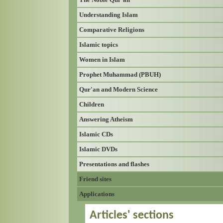
Understanding Islam
Comparative Religions
Islamic topics
Women in Islam
Prophet Muhammad (PBUH)
Qur'an and Modern Science
Children
Answering Atheism
Islamic CDs
Islamic DVDs
Presentations and flashes
Friend sites
Applications
Articles' sections