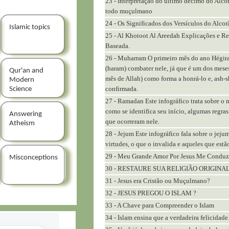
23 - Interpretação do último décimo do Alco
todo muçulmano
24 - Os Significados dos Versículos do Alco
Islamic topics
25 - Al Khotoot Al Areedah Explicações e Re
Baseada.
26 - Muharram O primeiro mês do ano Hégir
(haram) combater nele, já que é um dos mes
Qur'an and
mês de Allah) como forma a honrá-lo e, ash-
Modern
confirmada.
Science
27 - Ramadan Este infográfico trata sobre o
como se identifica seu início, algumas regra
Answering
que ocorreram nele.
Atheism
28 - Jejum Este infográfico fala sobre o jejum
virtudes, o que o invalida e aqueles que es
29 - Meu Grande Amor Por Jesus Me Conduz
Misconceptions
30 - RESTAURE SUA RELIGIÃO ORIGINA
31 - Jesus era Cristão ou Muçulmano?
32 - JESUS PREGOU O ISLAM ?
33 - A Chave para Compreender o Islam
34 - Islam ensina que a verdadeira felicidad