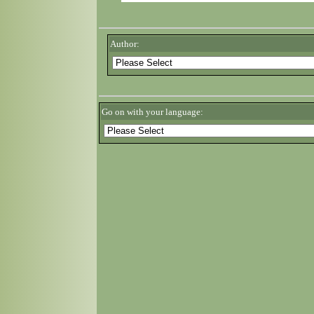
Author:
Go on with your language: