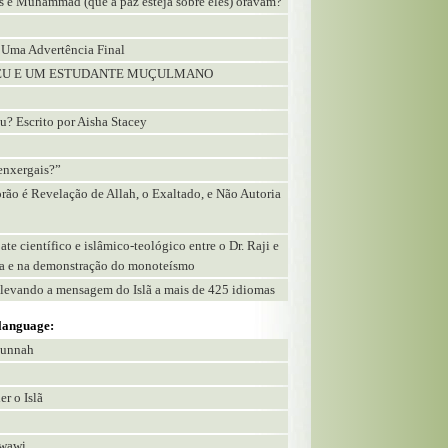
us e Muhammad (que a paz esteja sobre eles) oravam?
 Uma Advertência Final
ATEU E UM ESTUDANTE MUÇULMANO
u? Escrito por Aisha Stacey
enxergais?”
rão é Revelação de Allah, o Exaltado, e Não Autoria
e científico e islâmico-teológico entre o Dr. Raji e
ista e na demonstração do monoteísmo
: levando a mensagem do Islã a mais de 425 idiomas
 language:
 Sunnah
r o Islã
wawi