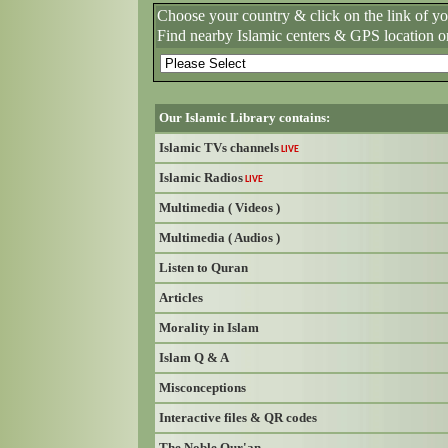
Choose your country & click on the link of y
Find nearby Islamic centers & GPS location o
Our Islamic Library contains:
Islamic TVs channels
LIVE
Islamic Radios
LIVE
Multimedia ( Videos )
Multimedia ( Audios )
Listen to Quran
Articles
Morality in Islam
Islam Q & A
Misconceptions
Interactive files & QR codes
The Noble Qur'an