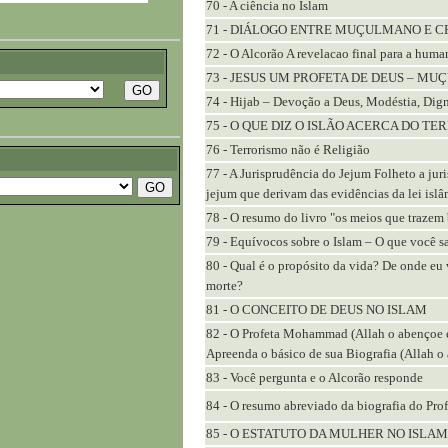
70 - A ciência no Islam
71 - DIÁLOGO ENTRE MUÇULMANO E CRI
72 - O Alcorão A revelacao final para a hum
73 - JESUS UM PROFETA DE DEUS – M
74 - Hijab – Devoção a Deus, Modéstia, Dig
75 - O QUE DIZ O ISLÃO ACERCA DO T
76 - Terrorismo não é Religião
77 - A Jurisprudência do Jejum Folheto a jur
jejum que derivam das evidências da lei islâ
78 - O resumo do livro "os meios que trazem 
79 - Equívocos sobre o Islam – O que você s
80 - Qual é o propósito da vida? De onde eu
morte?
81 - O CONCEITO DE DEUS NO ISLAM
82 - O Profeta Mohammad (Allah o abençoe e
Apreenda o básico de sua Biografia (Allah o 
83 - Você pergunta e o Alcorão responde
85 - O ESTATUTO DA MULHER NO ISLAM