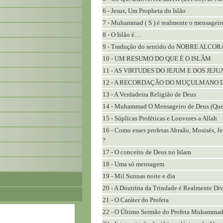
6 - Jesus, Um Propheta do Islão
7 - Muhammad ( S ) é realmente o mensageir
8 - O Islão é…
9 - Tradução do sentido do NOBRE ALCO
10 - UM RESUMO DO QUE É O ISLÂM
11 - AS VIRTUDES DO JEJUM E DOS JEJ
12 - A RECORDAÇÃO DO MUÇULMANO 
13 - A Verdadeira Religião de Deus
14 - Muhammad O Mensageiro de Deus (Que a
15 - Súplicas Proféticas e Louvores a Allah
16 - Como esses profetas Abraão, Mosisés, J
?
17 - O conceito de Deus no Islam
18 - Uma só mensagem
19 - Mil Sunnas noite e dia
20 - A Doutrina da Trindade é Realmente Di
21 - O Caráter do Profeta
22 - O Último Sermão do Profeta Muhammad