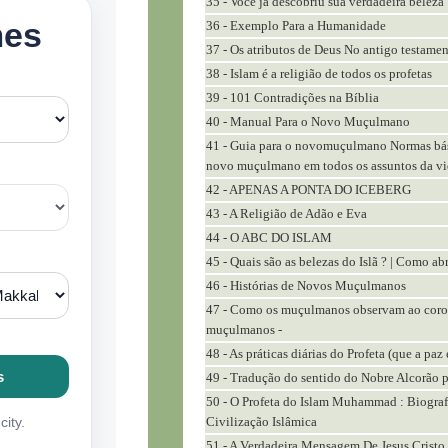
35 - Você já descobriu sua verdadeira beleza 
36 - Exemplo Para a Humanidade
37 - Os atributos de Deus No antigo testame
38 - Islam é a religião de todos os profetas
39 - 101 Contradições na Bíblia
40 - Manual Para o Novo Muçulmano
41 - Guia para o novomuçulmano Normas bási
novo muçulmano em todos os assuntos da v
42 - APENAS A PONTA DO ICEBERG
43 - A Religião de Adão e Eva
44 - O ABC DO ISLAM
45 - Quais são as belezas do Islã ? | Como abr
46 - Histórias de Novos Muçulmanos
47 - Como os muçulmanos observam ao coro
muçulmanos -
48 - As práticas diárias do Profeta (que a paz
49 - Tradução do sentido do Nobre Alcorão p
50 - O Profeta do Islam Muhammad : Biograf
Civilização Islâmica
51 - A Verdadeira Mensagem De Jesus Cristo 