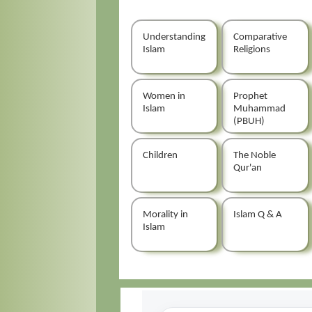
Understanding
Comparative
Islam
Religions
Women in
Prophet
Islam
Muhammad
(PBUH)
Children
The Noble
Qur'an
Morality in
Islam Q & A
Islam