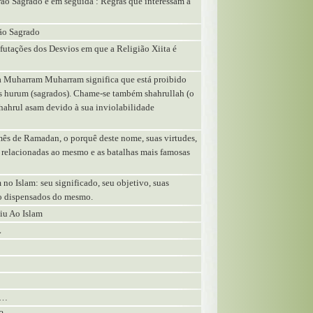
rão Sagrado e em seguida : Regras que interessam a
rão Sagrado
futações dos Desvios em que a Religião Xiita é
a Muharram Muharram significa que está proibido
es hurum (sagrados). Chame-se também shahrullah (o
shahrul asam devido à sua inviolabilidade
 mês de Ramadan, o porquê deste nome, suas virtudes,
s relacionadas ao mesmo e as batalhas mais famosas
 no Islam: seu significado, seu objetivo, suas
tão dispensados do mesmo.
iu Ao Islam
L
e…