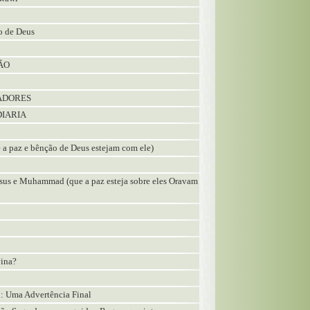
o de Deus
RÃO
UADORES
DIARIA
 paz e bênção de Deus estejam com ele)
esus e Muhammad (que a paz esteja sobre eles Oravam
vina?
: Uma Advertência Final