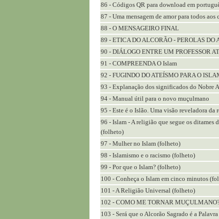
86 - Códigos QR para download em português
87 - Uma mensagem de amor para todos aos 
88 - O MENSAGEIRO FINAL
89 - ETICA DO ALCORÃO - PEROLAS DO
90 - DIÁLOGO ENTRE UM PROFESSOR
91 - COMPREENDA O Islam
92 - FUGINDO DO ATEÍSMO PARA O ISLAM -
93 - Explanação dos significados do Nobre 
94 - Manual útil para o novo muçulmano
95 - Este é o Islão. Uma visão reveladora da
96 - Islam - A religião que segue os ditames
(folheto)
97 - Mulher no Islam (folheto)
98 - Islamismo e o racismo (folheto)
99 - Por que o Islam? (folheto)
100 - Conheça o Islam em cinco minutos (fol
101 - A Religião Universal (folheto)
102 - COMO ME TORNAR MUÇULMANO?
103 - Será que o Alcorão Sagrado é a Palavra 