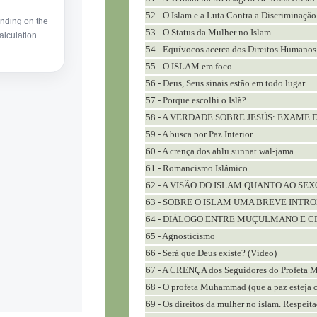
52 - O Islam e a Luta Contra a Discriminação
53 - O Status da Mulher no Islam
54 - Equívocos acerca dos Direitos Humanos
55 - O ISLAM em foco
56 - Deus, Seus sinais estão em todo lugar
57 - Porque escolhi o Islã?
58 - A VERDADE SOBRE JESÚS: EXAME 
59 - A busca por Paz Interior
60 - A crença dos ahlu sunnat wal-jama
61 - Romancismo Islâmico
62 - A VISÃO DO ISLAM QUANTO AO SEX
63 - SOBRE O ISLAM UMA BREVE INTR
64 - DIÁLOGO ENTRE MUÇULMANO E C
65 - Agnosticismo
66 - Será que Deus existe? (Vídeo)
67 - A CRENÇA dos Seguidores do Profeta 
68 - O profeta Muhammad (que a paz esteja 
69 - Os direitos da mulher no islam. Respeit