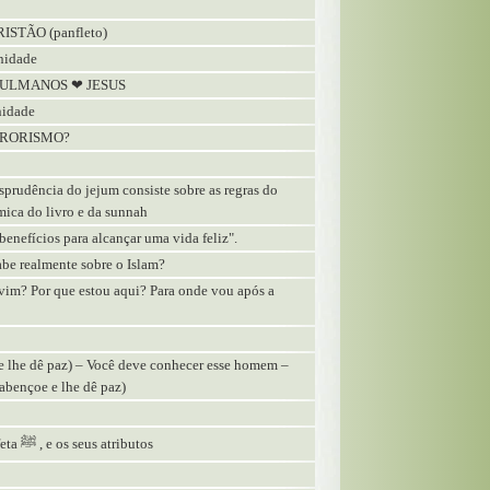
STÃO (panfleto)
anidade
UÇULMANOS ❤ JESUS
nidade
ERRORISMO?
isprudência do jejum consiste sobre as regras do
mica do livro e da sunnah
benefícios para alcançar uma vida feliz".
abe realmente sobre o Islam?
 vim? Por que estou aqui? Para onde vou após a
 lhe dê paz) – Você deve conhecer esse homem –
abençoe e lhe dê paz)
84 - O resumo abreviado da biografia do Profeta ﷺ , e os seus atributos