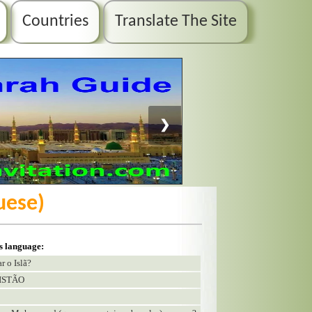
Countries
Translate The Site
❯
uese)
is language:
r o Islã?
ISTÃO