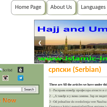
Home Page
About Us
Languages
❮
српски (Serbian)
These are All the articles we have under th
1 - Расправа између професора атеисте и 
2 - „А такође и у вама самима. Зар не види
3 - Od jednačine do svedočenja vere Naučna i
Gustava u kritici materijalističkog ateizma