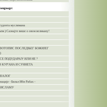
 language:
студента муслимана
пм ) Сазнајте више о овом великану!
ЖИВОТОПИС ПОСЛЕДЊЕГ БОЖИЈЕГ
)
 СЕ ПОДУДАРАЈУ ИЛИ НЕ ?
 КУР'АНА И СУННЕТА
ИЈАЛОГ
нације - Билал Ибн Рабах -
У ИСЛАМУ