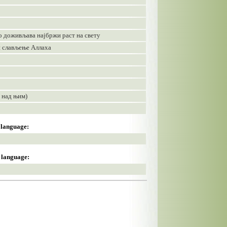
но доживљава најбржи раст на свету
и слављење Аллаха
 над њим)
s language:
s language: