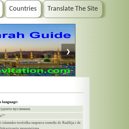
Countries
Translate The Site
❯
is language:
студента муслимана
те?“
 islamsko-teološka rasprava između dr. Radžija i dr.
 i dokazivanju monoteizma