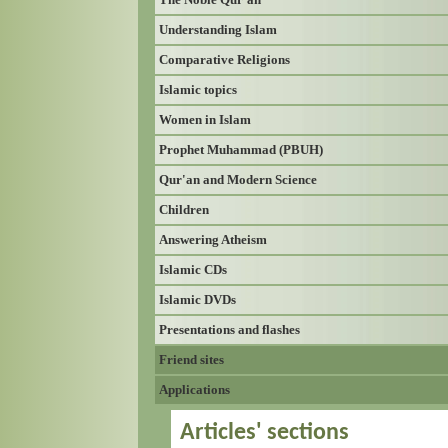
Understanding Islam
Comparative Religions
Islamic topics
Women in Islam
Prophet Muhammad (PBUH)
Qur'an and Modern Science
Children
Answering Atheism
Islamic CDs
Islamic DVDs
Presentations and flashes
Friend sites
Applications
Articles' sections