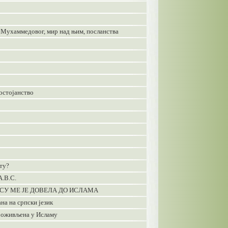
 Мухаммедовог, мир над њим, посланства
Достојанство
оту?
.В.С.
УСУ МЕ JE ДОВEЛА ДО ИСЛАМА
на на српски језик
у оживљена у Исламу