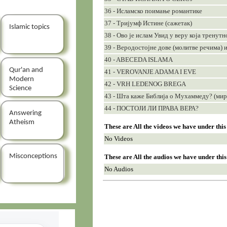
36 - Исламско поимање романтике
37 - Тријумф Истине (сажетак)
Islamic topics
38 - Ово је ислам Увид у веру која тренут
39 - Веродостојне дове (молитве речима) 
40 - ABECEDA ISLAMA
Qur'an and
41 - VEROVANJE ADAMA I EVE
Modern
42 - VRH LEDENOG BREGA
Science
43 - Шта каже Библија о Мухаммеду? (мир
44 - ПОСТОЈИ ЛИ ПРАВА ВЕРА?
Answering
Atheism
These are All the videos we have under thi
No Videos
Misconceptions
These are All the audios we have under thi
No Audios