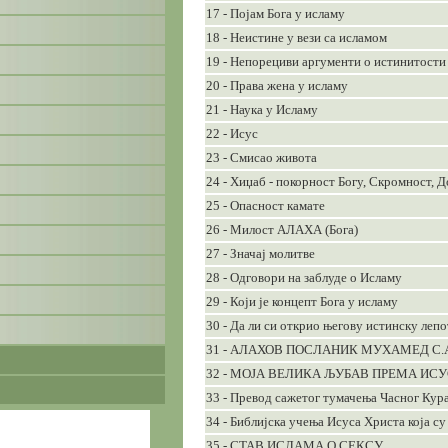
17 - Појам Бога у исламу
18 - Неистине у вези са исламом
19 - Непорециви аргументи о истинитости
20 - Права жена у исламу
21 - Наука у Исламу
22 - Исус
23 - Смисао живота
24 - Хиџаб - покорност Богу, Скромност, 
25 - Опасност камате
26 - Милост АЛАХА (Бога)
27 - Значај молитве
28 - Одговори на заблуде о Исламу
29 - Који је концепт Бога у исламу
30 - Да ли си открио његову истинску леп
31 - АЛАХОВ ПОСЛАНИК МУХАМЕД С.А
32 - МОЈА ВЕЛИКА ЉУБАВ ПРЕМА ИС
33 - Превод сажетог тумачења Часног Кура
34 - Библијска учења Исуса Христа која с
35 - СТАВ ИСЛАМА О СЕКСУ