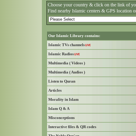
Choose your country & click on the link of y
Find nearby Islamic centers & GPS location o
Our Islamic Library contains:
Islamic TVs channels
LIVE
Islamic Radios
LIVE
Multimedia ( Videos )
Multimedia ( Audios )
Listen to Quran
Articles
Morality in Islam
Islam Q & A
Misconceptions
Interactive files & QR codes
The Noble Qur'an