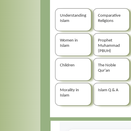
Understanding
Comparative
Islam
Religions
Women in
Prophet
Islam
Muhammad
(PBUH)
Children
The Noble
Qur'an
Morality in
Islam Q & A
Islam